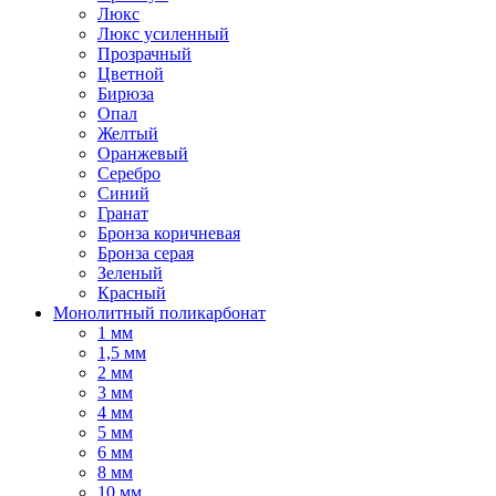
Люкс
Люкс усиленный
Прозрачный
Цветной
Бирюза
Опал
Желтый
Оранжевый
Серебро
Синий
Гранат
Бронза коричневая
Бронза серая
Зеленый
Красный
Монолитный поликарбонат
1 мм
1,5 мм
2 мм
3 мм
4 мм
5 мм
6 мм
8 мм
10 мм