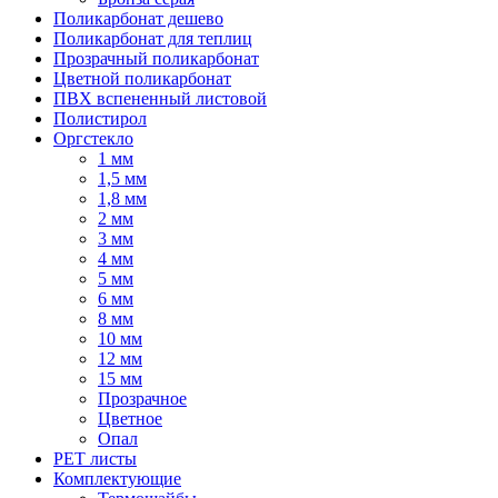
Поликарбонат дешево
Поликарбонат для теплиц
Прозрачный поликарбонат
Цветной поликарбонат
ПВХ вспененный листовой
Полистирол
Оргстекло
1 мм
1,5 мм
1,8 мм
2 мм
3 мм
4 мм
5 мм
6 мм
8 мм
10 мм
12 мм
15 мм
Прозрачное
Цветное
Опал
PET листы
Комплектующие