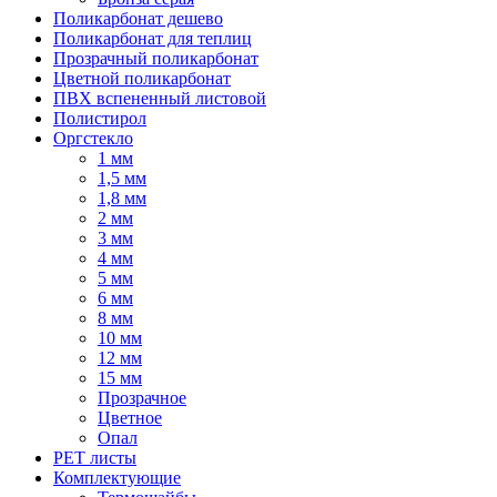
Поликарбонат дешево
Поликарбонат для теплиц
Прозрачный поликарбонат
Цветной поликарбонат
ПВХ вспененный листовой
Полистирол
Оргстекло
1 мм
1,5 мм
1,8 мм
2 мм
3 мм
4 мм
5 мм
6 мм
8 мм
10 мм
12 мм
15 мм
Прозрачное
Цветное
Опал
PET листы
Комплектующие