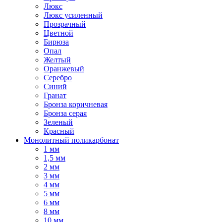
Люкс
Люкс усиленный
Прозрачный
Цветной
Бирюза
Опал
Желтый
Оранжевый
Серебро
Синий
Гранат
Бронза коричневая
Бронза серая
Зеленый
Красный
Монолитный поликарбонат
1 мм
1,5 мм
2 мм
3 мм
4 мм
5 мм
6 мм
8 мм
10 мм