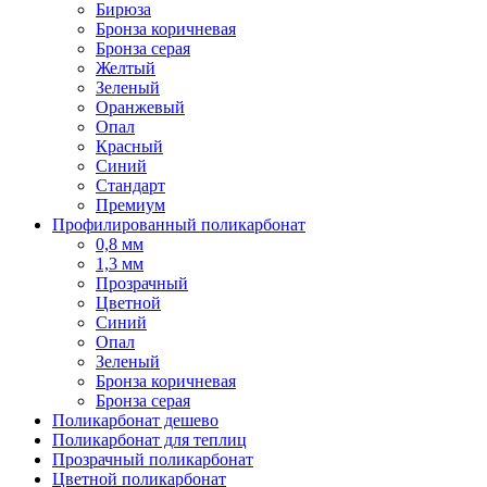
Бирюза
Бронза коричневая
Бронза серая
Желтый
Зеленый
Оранжевый
Опал
Красный
Синий
Стандарт
Премиум
Профилированный поликарбонат
0,8 мм
1,3 мм
Прозрачный
Цветной
Синий
Опал
Зеленый
Бронза коричневая
Бронза серая
Поликарбонат дешево
Поликарбонат для теплиц
Прозрачный поликарбонат
Цветной поликарбонат