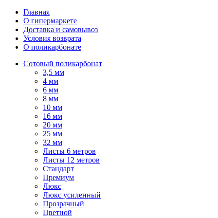
Главная
О гипермаркете
Доставка и самовывоз
Условия возврата
О поликарбонате
Сотовый поликарбонат
3,5 мм
4 мм
6 мм
8 мм
10 мм
16 мм
20 мм
25 мм
32 мм
Листы 6 метров
Листы 12 метров
Стандарт
Премиум
Люкс
Люкс усиленный
Прозрачный
Цветной