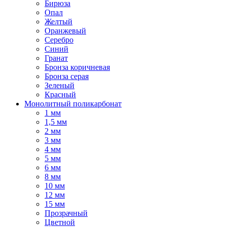
Бирюза
Опал
Желтый
Оранжевый
Серебро
Синий
Гранат
Бронза коричневая
Бронза серая
Зеленый
Красный
Монолитный поликарбонат
1 мм
1,5 мм
2 мм
3 мм
4 мм
5 мм
6 мм
8 мм
10 мм
12 мм
15 мм
Прозрачный
Цветной