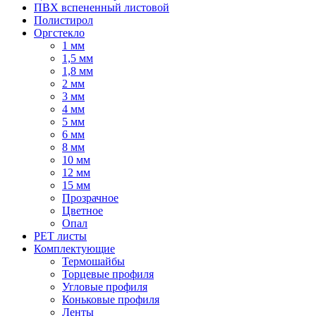
ПВХ вспененный листовой
Полистирол
Оргстекло
1 мм
1,5 мм
1,8 мм
2 мм
3 мм
4 мм
5 мм
6 мм
8 мм
10 мм
12 мм
15 мм
Прозрачное
Цветное
Опал
PET листы
Комплектующие
Термошайбы
Торцевые профиля
Угловые профиля
Коньковые профиля
Ленты