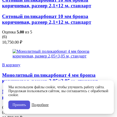
коричневая, размер 2,1×12 м, стандарт
Сотовый поликарбонат 10 мм бронза
коричневая, размер 2,1×12 м, стандарт
Оценка
5.00
из 5
(
6
)
10,750.00
₽
В корзину
Монолитный поликарбонат 4 мм бронза
коричневая, размер 2,05×3,05 м, стандарт
Мы используем файлы cookie, чтобы улучшить работу сайта.
Монолитный поликарбонат 4 мм бронза
Продолжая пользоваться сайтом, вы соглашаетесь с обработкой
cookie.
коричневая, размер 2,05×3,05 м, стандарт
Принять
Подробнее
Оценка
5.00
из 5
(
6
)