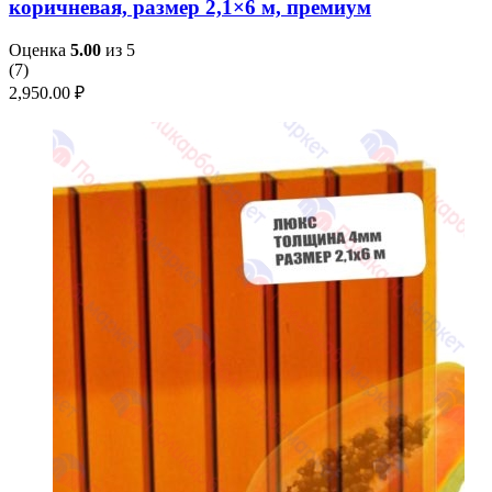
коричневая, размер 2,1×6 м, премиум
Оценка
5.00
из 5
(
7
)
2,950.00
₽