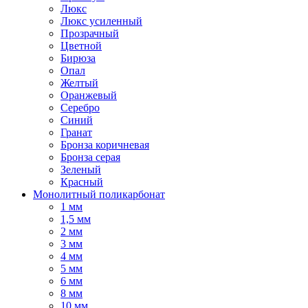
Люкс
Люкс усиленный
Прозрачный
Цветной
Бирюза
Опал
Желтый
Оранжевый
Серебро
Синий
Гранат
Бронза коричневая
Бронза серая
Зеленый
Красный
Монолитный поликарбонат
1 мм
1,5 мм
2 мм
3 мм
4 мм
5 мм
6 мм
8 мм
10 мм