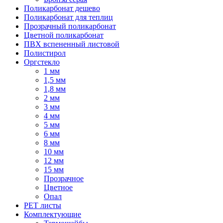
Поликарбонат дешево
Поликарбонат для теплиц
Прозрачный поликарбонат
Цветной поликарбонат
ПВХ вспененный листовой
Полистирол
Оргстекло
1 мм
1,5 мм
1,8 мм
2 мм
3 мм
4 мм
5 мм
6 мм
8 мм
10 мм
12 мм
15 мм
Прозрачное
Цветное
Опал
PET листы
Комплектующие