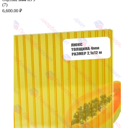
(
7
)
6,600.00
₽