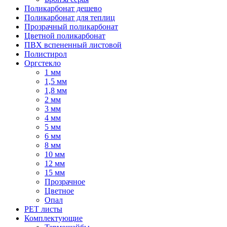
Поликарбонат дешево
Поликарбонат для теплиц
Прозрачный поликарбонат
Цветной поликарбонат
ПВХ вспененный листовой
Полистирол
Оргстекло
1 мм
1,5 мм
1,8 мм
2 мм
3 мм
4 мм
5 мм
6 мм
8 мм
10 мм
12 мм
15 мм
Прозрачное
Цветное
Опал
PET листы
Комплектующие