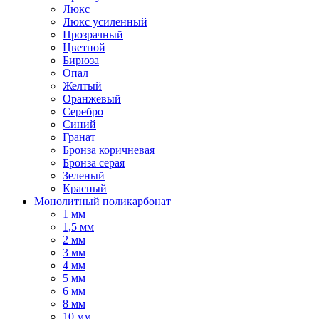
Люкс
Люкс усиленный
Прозрачный
Цветной
Бирюза
Опал
Желтый
Оранжевый
Серебро
Синий
Гранат
Бронза коричневая
Бронза серая
Зеленый
Красный
Монолитный поликарбонат
1 мм
1,5 мм
2 мм
3 мм
4 мм
5 мм
6 мм
8 мм
10 мм