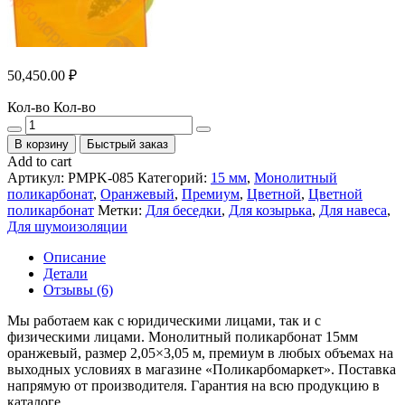
50,450.00
₽
Кол-во
Кол-во
В корзину
Быстрый заказ
Add to cart
Артикул:
PMPK-085
Категорий:
15 мм
,
Монолитный
поликарбонат
,
Оранжевый
,
Премиум
,
Цветной
,
Цветной
поликарбонат
Метки:
Для беседки
,
Для козырька
,
Для навеса
,
Для шумоизоляции
Описание
Детали
Отзывы (6)
Мы работаем как с юридическими лицами, так и с
физическими лицами. Монолитный поликарбонат 15мм
оранжевый, размер 2,05×3,05 м, премиум в любых объемах на
выходных условиях в магазине «Поликарбомаркет». Поставка
напрямую от производителя. Гарантия на всю продукцию в
каталоге.