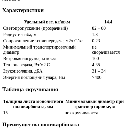
Характеристики
Удельный вес, кг/кв.м
14.4
Светопропускание (прозрачный)
82 – 80
Радиус изгиба, м
1.8
Сопротивление теплопередаче, м2ч С/вт
0.23
Минимальный транспортировочный
не
диаметр
сворачивается
Ветровая нагрузка, кг/кв.м
160
Теплопередача, Вт/м2 С
4.35
Звукоизоляция, дБА
31 – 34
Энергия поглощения удара, Нм
>400
Таблица скручивания
Толщина листа монолитного
Минимальный диаметр при
поликарбоната, мм
транспортировке, м
15
не скручиваются
Преимущества поликарбоната