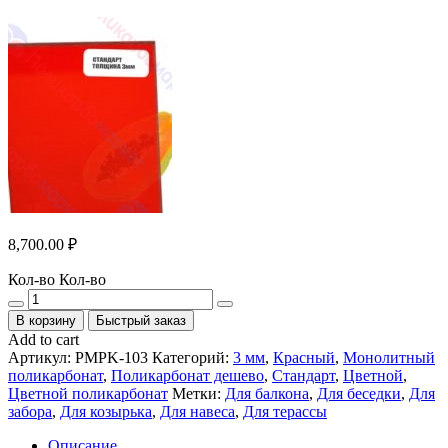
8,700.00
₽
Кол-во
Кол-во
В корзину
Быстрый заказ
Add to cart
Артикул:
PMPK-103
Категорий:
3 мм
,
Красный
,
Монолитный
поликарбонат
,
Поликарбонат дешево
,
Стандарт
,
Цветной
,
Цветной поликарбонат
Метки:
Для балкона
,
Для беседки
,
Для
забора
,
Для козырька
,
Для навеса
,
Для терассы
Описание