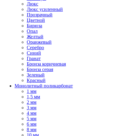
Люкс
Люкс усиленный
Прозрачный
Цветной
Бирюза
Опал
Желтый
Оранжевый
Серебро
Синий
Гранат
Бронза коричневая
Бронза серая
Зеленый
Красный
Монолитный поликарбонат
1 мм
1,5 мм
2 мм
3 мм
4 мм
5 мм
6 мм
8 мм
10 мм