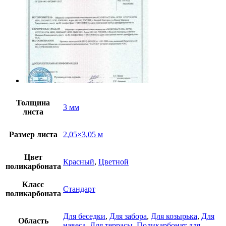
Толщина
3 мм
листа
Размер листа
2,05×3,05 м
Цвет
Красный
,
Цветной
поликарбоната
Класс
Стандарт
поликарбоната
Для беседки
,
Для забора
,
Для козырька
,
Для
Область
навеса
,
Для террасы
,
Поликарбонат для