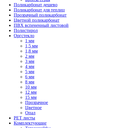
Поликарбонат дешево
Поликарбонат для теплиц
Прозрачный поликарбонат
Цветной поликарбонат
ПВХ вспененный листовой
Полистирол
Оргстекло
1 мм
1,5 мм
1,8 мм
2 мм
3 мм
4 мм
5 мм
6 мм
8 мм
10 мм
12 мм
15 мм
Прозрачное
Цветное
Опал
PET листы
Комплектующие