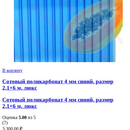
В корзину
Сотовый поликарбонат 4 мм синий, размер
2,1×6 м, люкс
Сотовый поликарбонат 4 мм синий, размер
2,1×6 м, люкс
Оценка
5.00
из 5
(
7
)
3,300.00
₽