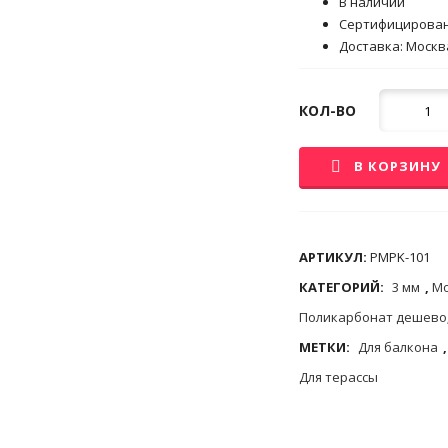
В наличии
Сертифицирова
Доставка: Москва
Кол-
КОЛ-ВО
во
В КОРЗИНУ
АРТИКУЛ:
PMPK-101
КАТЕГОРИЙ:
3 мм
,
Мо
Поликарбонат дешево
МЕТКИ:
Для балкона
Для терассы