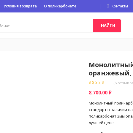
Условия возврата
О поликарбонате
Контакты
НАЙТИ
Монолитный
оранжевый, 
(
6
отзывов
Рейтинг
6
5.00
из
8,700.00
₽
5 на основе
опроса
пользователей
Монолитный поликарбон
стандарт в наличии на
поликарбонат 3мм опал
лучшей цене.