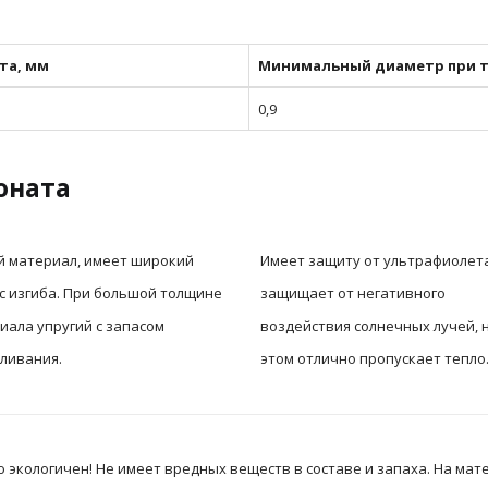
та, мм
Минимальный диаметр при т
0,9
оната
й материал, имеет широкий
Имеет защиту от ультрафиолета
с изгиба. При большой толщине
защищает от негативного
иала упругий с запасом
воздействия солнечных лучей, 
ливания.
этом отлично пропускает тепло
экологичен! Не имеет вредных веществ в составе и запаха. На мате