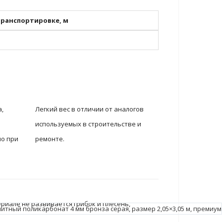
ранспортировке, м
,
Легкий вес в отличии от аналогов
используемых в строительстве и
но при
ремонте.
.
риале не развивается грибок и плесень,