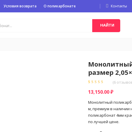
Условия возврата
О поликарбонате
Контакты
НАЙТИ
Монолитный
размер 2,05
(
6
отзывов
Рейтинг
6
5.00
из
13,150.00
₽
5 на основе
опроса
пользователей
Монолитный поликарбо
м, премиум в наличии 
поликарбонат 4мм крас
по лучшей цене.