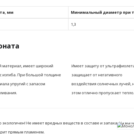
та, мм
Минимальный диаметр при т
1,3
оната
й материал, имеет широкий
Имеет защиту от ультрафиолета
с изгиба. При большой толщине
защищает от негативного
иала упругий с запасом
воздействия солнечных лучей, 
ливания.
этом отлично пропускает тепло
экологичен! Не имеет вредных веществ в составе и запаха. На мате
горит прямым пламенем.