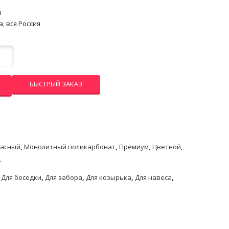
н
; вся Россия
БЫСТРЫЙ ЗАКАЗ
асный
,
Монолитный поликарбонат
,
Премиум
,
Цветной
,
т
,
Для беседки
,
Для забора
,
Для козырька
,
Для навеса
,