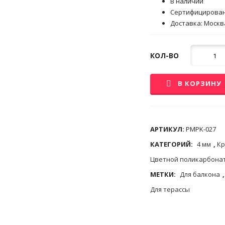
В наличии
Сертифицирова
Доставка: Москва
Кол-
КОЛ-ВО
во
В КОРЗИНУ
АРТИКУЛ:
PMPK-027
КАТЕГОРИЙ:
4 мм
,
Кр
Цветной поликарбона
МЕТКИ:
Для балкона
Для терассы