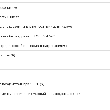
яжения (%)
сти и цвета)
 с надрезом типа В по ГОСТ 4647-2015 (кДж/м)
па 2 без надреза по ГОСТ 4647-2015
реде, способ В, II вариант нагревания(℃)
истов (%)
 воздействия при 100 ℃ (%)
менту Технических Условий производства (ТУ), (%)