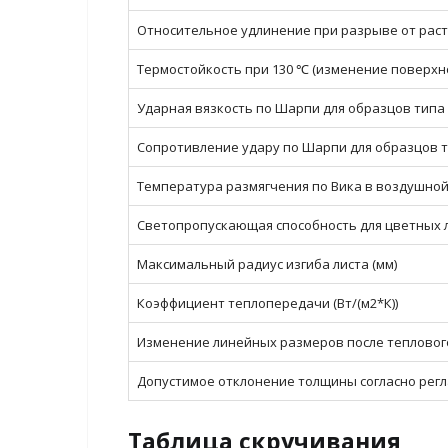
Относительное удлинение при разрыве от раст
Термостойкость при 130 ℃ (изменение поверхно
Ударная вязкость по Шарпи для образцов типа 2
Сопротивление удару по Шарпи для образцов ти
Температура размягчения по Вика в воздушной с
Светопропускающая способность для цветных л
Максимальный радиус изгиба листа (мм)
Коэффициент теплопередачи (Вт/(м2*К))
Изменение линейных размеров после теплового
Допустимое отклонение толщины согласно регла
Таблица скручивания