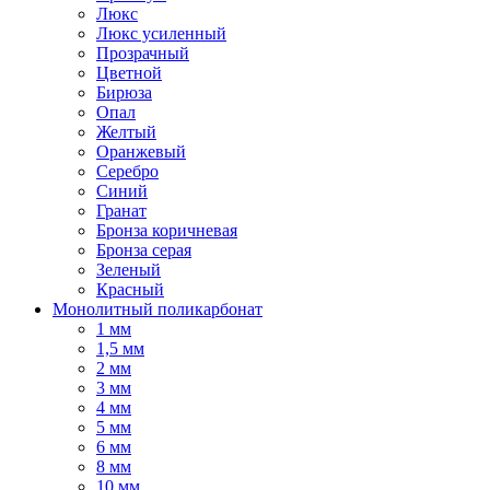
Люкс
Люкс усиленный
Прозрачный
Цветной
Бирюза
Опал
Желтый
Оранжевый
Серебро
Синий
Гранат
Бронза коричневая
Бронза серая
Зеленый
Красный
Монолитный поликарбонат
1 мм
1,5 мм
2 мм
3 мм
4 мм
5 мм
6 мм
8 мм
10 мм