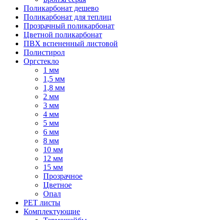
Поликарбонат дешево
Поликарбонат для теплиц
Прозрачный поликарбонат
Цветной поликарбонат
ПВХ вспененный листовой
Полистирол
Оргстекло
1 мм
1,5 мм
1,8 мм
2 мм
3 мм
4 мм
5 мм
6 мм
8 мм
10 мм
12 мм
15 мм
Прозрачное
Цветное
Опал
PET листы
Комплектующие