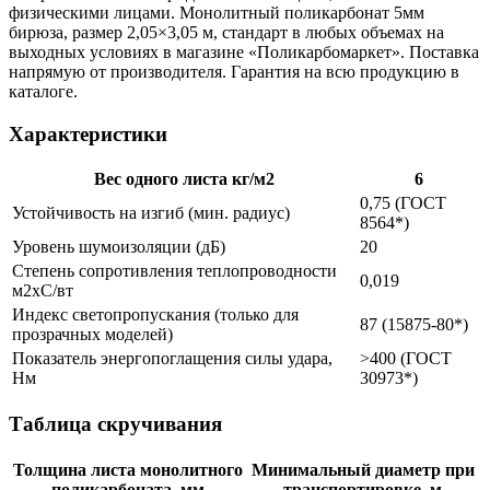
физическими лицами. Монолитный поликарбонат 5мм
бирюза, размер 2,05×3,05 м, стандарт в любых объемах на
выходных условиях в магазине «Поликарбомаркет». Поставка
напрямую от производителя. Гарантия на всю продукцию в
каталоге.
Характеристики
Вес одного листа кг/м2
6
0,75 (ГОСТ
Устойчивость на изгиб (мин. радиус)
8564*)
Уровень шумоизоляции (дБ)
20
Степень сопротивления теплопроводности
0,019
м2xС/вт
Индекс светопропускания (только для
87 (15875-80*)
прозрачных моделей)
Показатель энергопоглащения силы удара,
>400 (ГОСТ
Нм
30973*)
Таблица скручивания
Толщина листа монолитного
Минимальный диаметр при
поликарбоната, мм
транспортировке, м