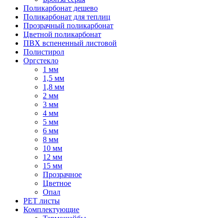
Поликарбонат дешево
Поликарбонат для теплиц
Прозрачный поликарбонат
Цветной поликарбонат
ПВХ вспененный листовой
Полистирол
Оргстекло
1 мм
1,5 мм
1,8 мм
2 мм
3 мм
4 мм
5 мм
6 мм
8 мм
10 мм
12 мм
15 мм
Прозрачное
Цветное
Опал
PET листы
Комплектующие