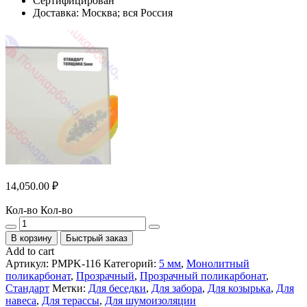
Сертифицирован
Доставка: Москва; вся Россия
14,050.00
₽
Кол-во
Кол-во
В корзину
Быстрый заказ
Add to cart
Артикул:
PMPK-116
Категорий:
5 мм
,
Монолитный
поликарбонат
,
Прозрачный
,
Прозрачный поликарбонат
,
Стандарт
Метки:
Для беседки
,
Для забора
,
Для козырька
,
Для
навеса
,
Для терассы
,
Для шумоизоляции