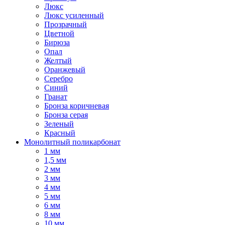
Люкс
Люкс усиленный
Прозрачный
Цветной
Бирюза
Опал
Желтый
Оранжевый
Серебро
Синий
Гранат
Бронза коричневая
Бронза серая
Зеленый
Красный
Монолитный поликарбонат
1 мм
1,5 мм
2 мм
3 мм
4 мм
5 мм
6 мм
8 мм
10 мм