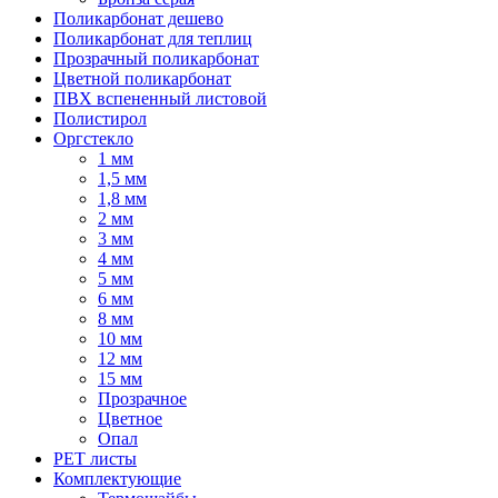
Поликарбонат дешево
Поликарбонат для теплиц
Прозрачный поликарбонат
Цветной поликарбонат
ПВХ вспененный листовой
Полистирол
Оргстекло
1 мм
1,5 мм
1,8 мм
2 мм
3 мм
4 мм
5 мм
6 мм
8 мм
10 мм
12 мм
15 мм
Прозрачное
Цветное
Опал
PET листы
Комплектующие