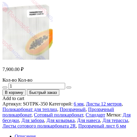
7,900.00
₽
Кол-во
Кол-во
В корзину
Быстрый заказ
Add to cart
Артикул:
SOTPK-350
Категорий:
6 мм
,
Листы 12 метров
,
Поликарбонат для теплиц
,
Прозрачный
,
Прозрачный
поликарбонат
,
Сотовый поликарбонат
,
Стандарт
Метки:
Для
беседки
,
Для забора
,
Для козырька
,
Для навеса
,
Для терассы
,
Листы сотового поликарбоната 2R
,
Прозрачный лист 6 мм
Описание