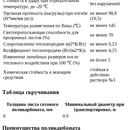
Стойкость к удару при отрицательной
без нарушений
температуре, до -20 ℃
Удельная прочность (нагрузка) при изгибе
не менее 98,8
(Н*мм/мм (кг))
(10,5)
не менее 145
Температура размягчения по Вика (℃)
Светопропускающая способность для
не менее 70
прозрачных листов (%)
Сопротивление теплопередаче (м2*К/Вт)
не менее 0,23
Коэффициент теплопередачи (Вт/(м2*К))
не менее 4,25
Изменение линейных размеров после
не более 5
теплового воздействия при 100 ℃ (%)
стойкая к
Химическая стойкость к моющим
действию
средствам
раствора №3
Таблица скручивания
Толщина листа сотового
Минимальный диаметр при
поликарбоната, мм
транспортировке, м
6
0,9
Преимущества поликарбоната