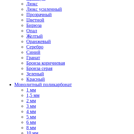
Люкс
Люкс усиленный
Прозрачный
Цветной
Бирюза
Опал
Желтый
Оранжевый
Серебро
Синий
Гранат
Бронза коричневая
Бронза серая
Зеленый
Красный
Монолитный поликарбонат
1 мм
1,5 мм
2 мм
3 мм
4 мм
5 мм
6 мм
8 мм
10 мм