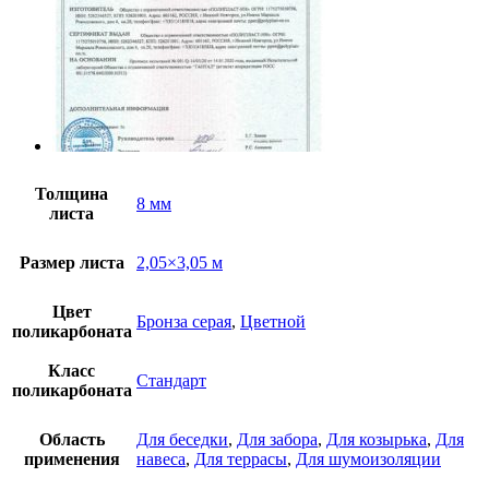
Толщина
8 мм
листа
Размер листа
2,05×3,05 м
Цвет
Бронза серая
,
Цветной
поликарбоната
Класс
Стандарт
поликарбоната
Область
Для беседки
,
Для забора
,
Для козырька
,
Для
применения
навеса
,
Для террасы
,
Для шумоизоляции