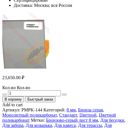
Сертифицирован
Доставка: Москва; вся Россия
23,650.00
₽
Кол-во
Кол-во
В корзину
Быстрый заказ
Add to cart
Артикул:
PMPK-144
Категорий:
8 мм
,
Бронза серая
,
Монолитный поликарбонат
,
Стандарт
,
Цветной
,
Цветной
поликарбонат
Метки:
Бронзово-серый лист 8 мм
,
Для беседки
,
Для забора
,
Для козырька
,
Для навеса
,
Для терассы
,
Для