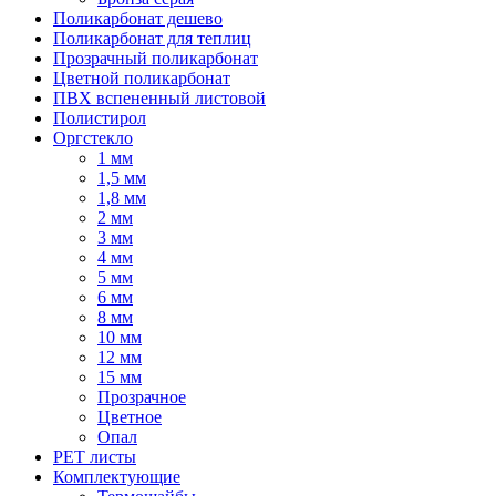
Поликарбонат дешево
Поликарбонат для теплиц
Прозрачный поликарбонат
Цветной поликарбонат
ПВХ вспененный листовой
Полистирол
Оргстекло
1 мм
1,5 мм
1,8 мм
2 мм
3 мм
4 мм
5 мм
6 мм
8 мм
10 мм
12 мм
15 мм
Прозрачное
Цветное
Опал
PET листы
Комплектующие