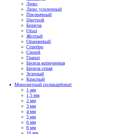
Люкс
Люкс усиленный
Прозрачный
Цветной
Бирюза
Опал
Желтый
Оранжевый
Серебро
Синий
Гранат
Бронза коричневая
Бронза серая
Зеленый
Красный
Монолитный поликарбонат
1 мм
1,5 мм
2 мм
3 мм
4 мм
5 мм
6 мм
8 мм
10 мм