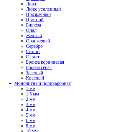
Люкс
Люкс усиленный
Прозрачный
Цветной
Бирюза
Опал
Желтый
Оранжевый
Серебро
Синий
Гранат
Бронза коричневая
Бронза серая
Зеленый
Красный
Монолитный поликарбонат
1 мм
1,5 мм
2 мм
3 мм
4 мм
5 мм
6 мм
8 мм
10 мм