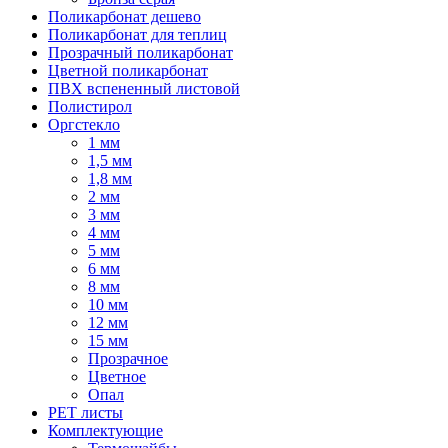
Поликарбонат дешево
Поликарбонат для теплиц
Прозрачный поликарбонат
Цветной поликарбонат
ПВХ вспененный листовой
Полистирол
Оргстекло
1 мм
1,5 мм
1,8 мм
2 мм
3 мм
4 мм
5 мм
6 мм
8 мм
10 мм
12 мм
15 мм
Прозрачное
Цветное
Опал
PET листы
Комплектующие