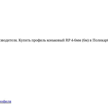
изводителя. Купить профиль коньковый RP 4-6мм (6м) в Полика
рофиля