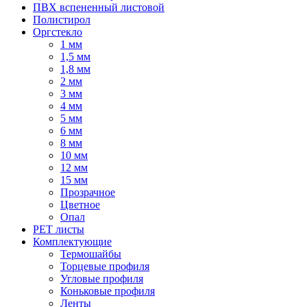
ПВХ вспененный листовой
Полистирол
Оргстекло
1 мм
1,5 мм
1,8 мм
2 мм
3 мм
4 мм
5 мм
6 мм
8 мм
10 мм
12 мм
15 мм
Прозрачное
Цветное
Опал
PET листы
Комплектующие
Термошайбы
Торцевые профиля
Угловые профиля
Коньковые профиля
Ленты