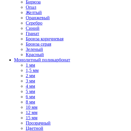
Бирюза
Опал
Желтый
Оранжевый
Серебро
Синий
Гранат
Бронза коричневая
Бронза серая
Зеленый
Красный
Монолитный поликарбонат
1 мм
1,5 мм
2 мм
3 мм
4 мм
5 мм
6 мм
8 мм
10 мм
12 мм
15 мм
Прозрачный
Цветной