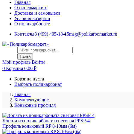
Главная
О гипермаркете
Доставка и самовывоз
Условия возврата
О поликарбонате
Контакты
8 (499) 495-18-15
msg@polikarbomarket.ru
Найти
Мой профиль
Войти
0
Корзина
0.00
₽
Корзина пуста
Выбрать поликарбонат
Главная
Комплектующие
Коньковые профиля
Лопата из поликарбоната снеговая PPSP-4
Профиль коньковый RP 8-10мм (6м)