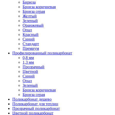
Бирюза
Бронза коричневая
Бронза серая
Желтый
Зеленый
Оранжевый
Опал
Красный
Синий
Стандарт
Премиум
Профилированный поликарбонат
0,8 мм
1,3 мм
Прозрачный
Цветной
Синий
Опал
Зеленый
Бронза коричневая
Бронза серая
Поликарбонат дешево
Поликарбонат для теплиц
Прозрачный поликарбонат
Цветной поликарбонат