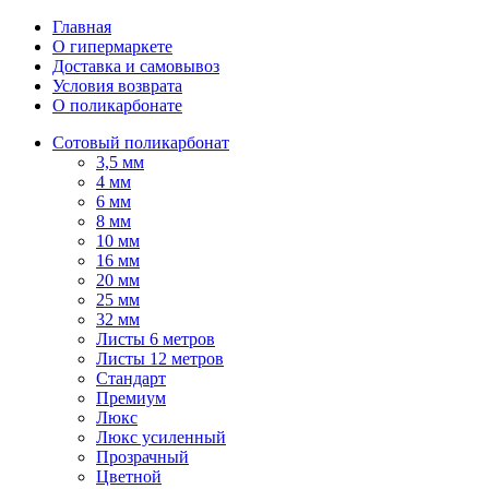
Главная
О гипермаркете
Доставка и самовывоз
Условия возврата
О поликарбонате
Сотовый поликарбонат
3,5 мм
4 мм
6 мм
8 мм
10 мм
16 мм
20 мм
25 мм
32 мм
Листы 6 метров
Листы 12 метров
Стандарт
Премиум
Люкс
Люкс усиленный
Прозрачный
Цветной