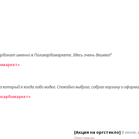
арбонат именно в Поликарбомаркете. Здесь очень дешево!”
омаркет»
оторый я когда либо видел. Спокойно выбрал, собрал корзину и оформил
икарбомаркет»
[Акция на оргстекло]
В июне, 
Оргстекло