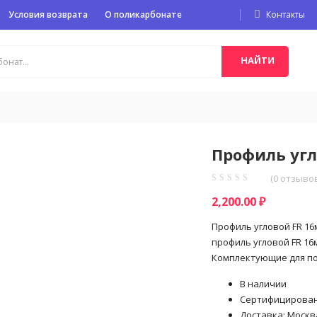
Условия возврата
О поликарбонате
Контакты
НАЙТИ
Профиль угл
(
0
отзывов
2,200.00
₽
Профиль угловой FR 16
профиль угловой FR 16
Комплектующие для п
В наличии
Сертифицирова
Доставка: Москва