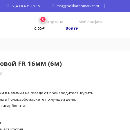
8 (499) 495-18-15
msg@polikarbomarket.ru
0
Корзина
Мой профиль
Войти
0.00
₽
овой FR 16мм (6м)
)
мм в наличии на складе от производителя. Купить
мм в Поликарбомаркете по лучшей цене.
оликарбоната.
н
; вся Россия