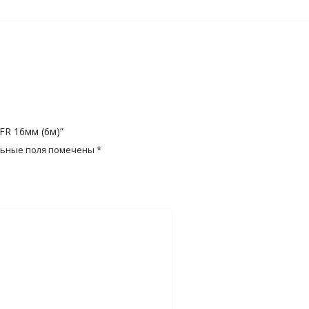
FR 16мм (6м)”
льные поля помечены
*