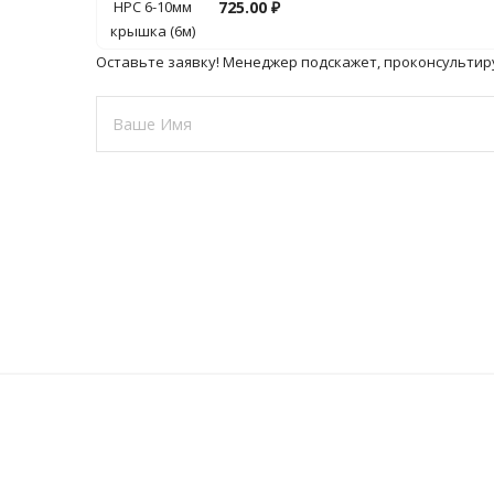
725.00
₽
Оставьте заявку! Менеджер подскажет, проконсультир
Это
поле
должно
быть
пустым