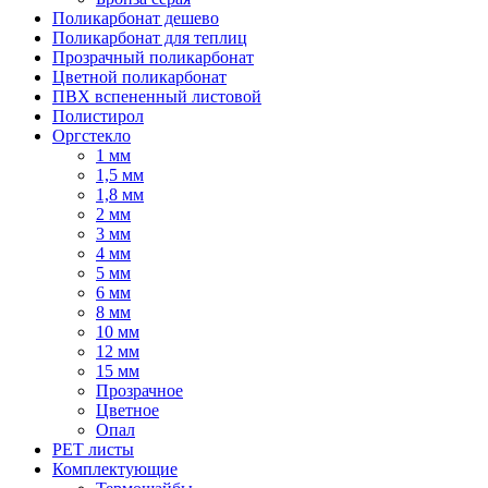
Поликарбонат дешево
Поликарбонат для теплиц
Прозрачный поликарбонат
Цветной поликарбонат
ПВХ вспененный листовой
Полистирол
Оргстекло
1 мм
1,5 мм
1,8 мм
2 мм
3 мм
4 мм
5 мм
6 мм
8 мм
10 мм
12 мм
15 мм
Прозрачное
Цветное
Опал
PET листы
Комплектующие