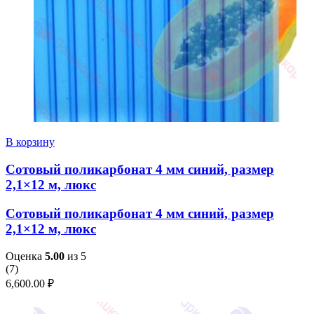
В корзину
Сотовый поликарбонат 4 мм синий, размер
2,1×12 м, люкс
Сотовый поликарбонат 4 мм синий, размер
2,1×12 м, люкс
Оценка
5.00
из 5
(
7
)
6,600.00
₽