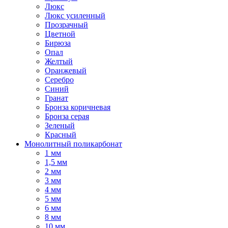
Люкс
Люкс усиленный
Прозрачный
Цветной
Бирюза
Опал
Желтый
Оранжевый
Серебро
Синий
Гранат
Бронза коричневая
Бронза серая
Зеленый
Красный
Монолитный поликарбонат
1 мм
1,5 мм
2 мм
3 мм
4 мм
5 мм
6 мм
8 мм
10 мм