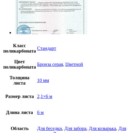
Класс
Стандарт
поликарбоната
Цвет
Бронза серая
,
Цветной
поликарбоната
Толщина
10 мм
листа
Размер листа
2,1×6 м
Длина листа
6 м
Область
Для беседки
,
Для забора
,
Для козырька
,
Для