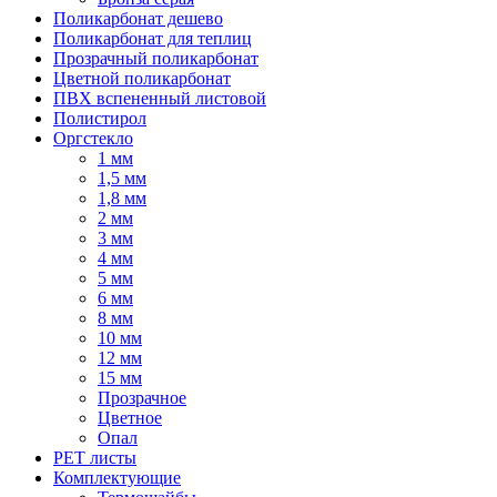
Поликарбонат дешево
Поликарбонат для теплиц
Прозрачный поликарбонат
Цветной поликарбонат
ПВХ вспененный листовой
Полистирол
Оргстекло
1 мм
1,5 мм
1,8 мм
2 мм
3 мм
4 мм
5 мм
6 мм
8 мм
10 мм
12 мм
15 мм
Прозрачное
Цветное
Опал
PET листы
Комплектующие