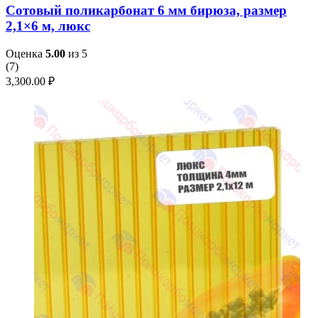
Сотовый поликарбонат 6 мм бирюза, размер
2,1×6 м, люкс
Оценка
5.00
из 5
(
7
)
3,300.00
₽