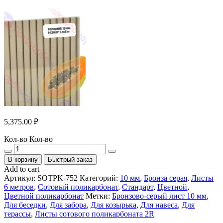
5,375.00
₽
Кол-во
Кол-во
В корзину
Быстрый заказ
Add to cart
Артикул:
SOTPK-752
Категорий:
10 мм
,
Бронза серая
,
Листы
6 метров
,
Сотовый поликарбонат
,
Стандарт
,
Цветной
,
Цветной поликарбонат
Метки:
Бронзово-серый лист 10 мм
,
Для беседки
,
Для забора
,
Для козырька
,
Для навеса
,
Для
терассы
,
Листы сотового поликарбоната 2R