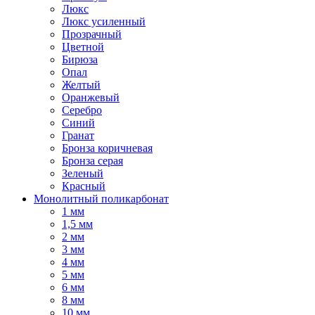
Люкс
Люкс усиленный
Прозрачный
Цветной
Бирюза
Опал
Желтый
Оранжевый
Серебро
Синий
Гранат
Бронза коричневая
Бронза серая
Зеленый
Красный
Монолитный поликарбонат
1 мм
1,5 мм
2 мм
3 мм
4 мм
5 мм
6 мм
8 мм
10 мм