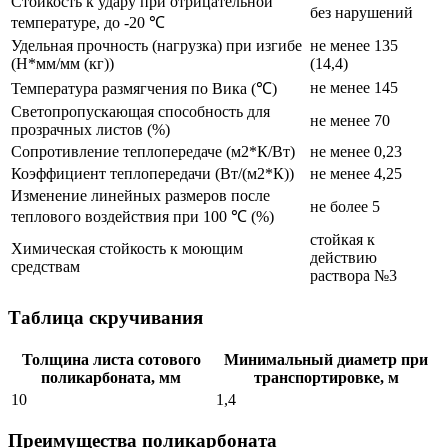
Стойкость к удару при отрицательной
без нарушений
температуре, до -20 ℃
Удельная прочность (нагрузка) при изгибе
не менее 135
(Н*мм/мм (кг))
(14,4)
не менее 145
Температура размягчения по Вика (℃)
Светопропускающая способность для
не менее 70
прозрачных листов (%)
Сопротивление теплопередаче (м2*К/Вт)
не менее 0,23
Коэффициент теплопередачи (Вт/(м2*К))
не менее 4,25
Изменение линейных размеров после
не более 5
теплового воздействия при 100 ℃ (%)
стойкая к
Химическая стойкость к моющим
действию
средствам
раствора №3
Таблица скручивания
Толщина листа сотового
Минимальный диаметр при
поликарбоната, мм
транспортировке, м
10
1,4
Преимущества поликарбоната