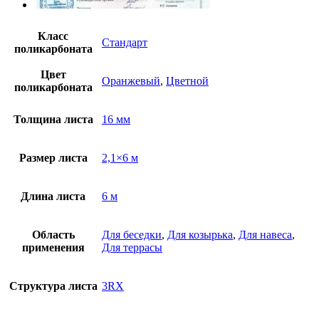
Класс
Стандарт
поликарбоната
Цвет
Оранжевый
,
Цветной
поликарбоната
Толщина листа
16 мм
Размер листа
2,1×6 м
Длина листа
6 м
Область
Для беседки
,
Для козырька
,
Для навеса
,
применения
Для террасы
Структура листа
3RX