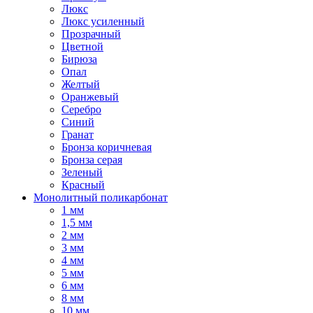
Люкс
Люкс усиленный
Прозрачный
Цветной
Бирюза
Опал
Желтый
Оранжевый
Серебро
Синий
Гранат
Бронза коричневая
Бронза серая
Зеленый
Красный
Монолитный поликарбонат
1 мм
1,5 мм
2 мм
3 мм
4 мм
5 мм
6 мм
8 мм
10 мм