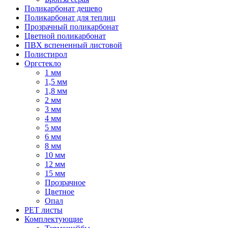
Поликарбонат дешево
Поликарбонат для теплиц
Прозрачный поликарбонат
Цветной поликарбонат
ПВХ вспененный листовой
Полистирол
Оргстекло
1 мм
1,5 мм
1,8 мм
2 мм
3 мм
4 мм
5 мм
6 мм
8 мм
10 мм
12 мм
15 мм
Прозрачное
Цветное
Опал
PET листы
Комплектующие