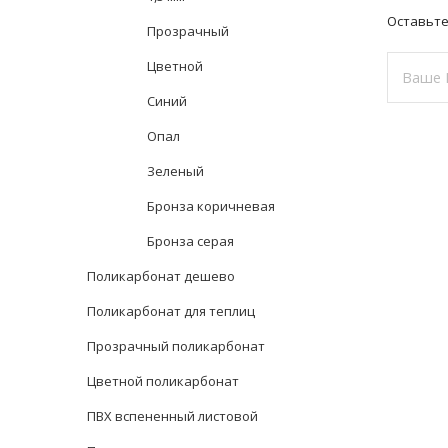
Оставьте
Прозрачный
Цветной
Синий
Опал
Это
Зеленый
поле
Бронза коричневая
должно
быть
Бронза серая
пустым
Поликарбонат дешево
Поликарбонат для теплиц
Прозрачный поликарбонат
Цветной поликарбонат
ПВХ вспененный листовой