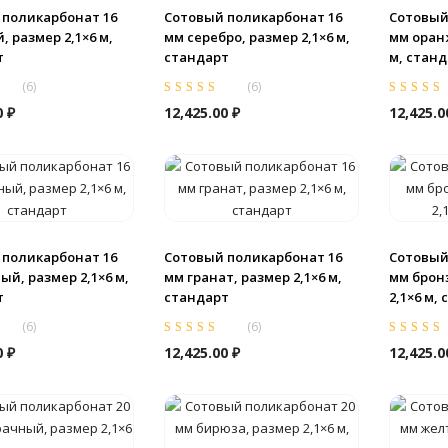
 поликарбонат 16
Сотовый поликарбонат 16
Сотовый
, размер 2,1×6 м,
мм серебро, размер 2,1×6 м,
мм оран
т
стандарт
м, стан
(
6
)
(
6
)
из
Оценка
5.00
из
Оценка
5.0
0
₽
12,425.00
₽
12,425.
5
5
 поликарбонат 16
Сотовый поликарбонат 16
Сотовый
ый, размер 2,1×6 м,
мм гранат, размер 2,1×6 м,
мм бронз
т
стандарт
2,1×6 м,
(
6
)
(
6
)
из
Оценка
5.00
из
Оценка
5.0
0
₽
12,425.00
₽
12,425.
5
5