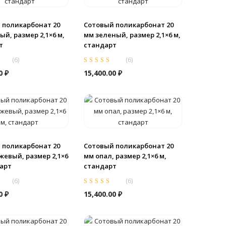
 поликарбонат 20
Сотовый поликарбонат 20
й, размер 2,1×6 м,
мм зеленый, размер 2,1×6 м,
т
стандарт
(
6
)
(
6
)
0
из
Оценка
5.00
из
00
₽
15,400.00
₽
5
 поликарбонат 20
Сотовый поликарбонат 20
жевый, размер 2,1×6
мм опал, размер 2,1×6 м,
дарт
стандарт
(
6
)
(
6
)
0
из
Оценка
5.00
из
00
₽
15,400.00
₽
5