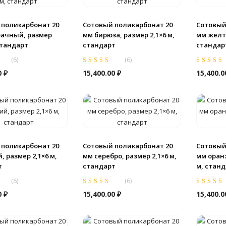
 поликарбонат 20
Сотовый поликарбонат 20
Сотовый
рачный, размер
мм бирюза, размер 2,1×6 м,
мм желты
 стандарт
стандарт
стандар
(
6
)
(
6
)
из
Оценка
5.00
из
Оценка
5.0
0
₽
15,400.00
₽
15,400.
5
5
 поликарбонат 20
Сотовый поликарбонат 20
Сотовый
, размер 2,1×6 м,
мм серебро, размер 2,1×6 м,
мм оран
т
стандарт
м, стан
(
6
)
(
6
)
из
Оценка
5.00
из
Оценка
5.0
0
₽
15,400.00
₽
15,400.
5
5