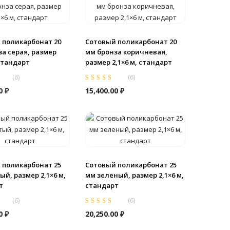
 поликарбонат 20
Сотовый поликарбонат 20
а серая, размер
мм бронза коричневая,
 стандарт
размер 2,1×6 м, стандарт
(
6
)
(
6
)
0
из
Оценка
5.00
из
00
₽
15,400.00
₽
5
 поликарбонат 25
Сотовый поликарбонат 25
й, размер 2,1×6 м,
мм зеленый, размер 2,1×6 м,
т
стандарт
(
6
)
(
6
)
0
из
Оценка
5.00
из
00
₽
20,250.00
₽
5