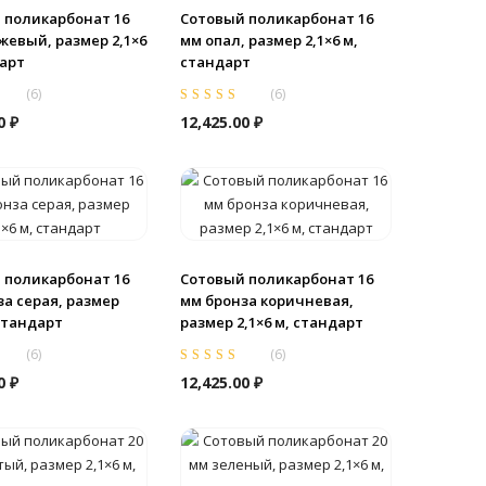
 поликарбонат 16
Сотовый поликарбонат 16
жевый, размер 2,1×6
мм опал, размер 2,1×6 м,
дарт
стандарт
(
6
)
(
6
)
0
из
Оценка
5.00
из
00
₽
12,425.00
₽
5
 поликарбонат 16
Сотовый поликарбонат 16
а серая, размер
мм бронза коричневая,
 стандарт
размер 2,1×6 м, стандарт
(
6
)
(
6
)
0
из
Оценка
5.00
из
00
₽
12,425.00
₽
5