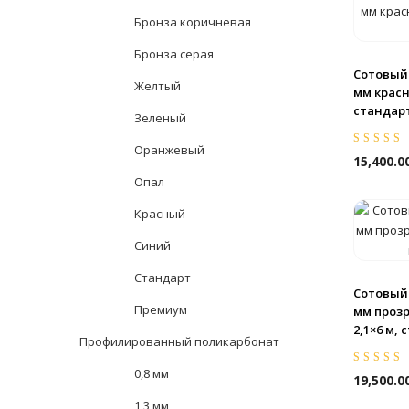
Бронза коричневая
Бронза серая
Сотовый
Желтый
мм красн
стандар
Зеленый
Оранжевый
Оценка
5.00
15,400.0
5
Опал
Красный
Синий
Стандарт
Сотовый
Премиум
мм проз
2,1×6 м,
Профилированный поликарбонат
0,8 мм
Оценка
5.00
19,500.0
5
1,3 мм