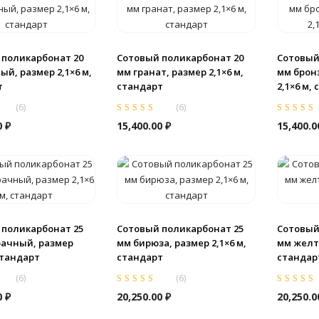
 поликарбонат 20
Сотовый поликарбонат 20
Сотовый
ый, размер 2,1×6 м,
мм гранат, размер 2,1×6 м,
мм бронз
т
стандарт
2,1×6 м,
(
6
)
(
6
)
из
Оценка
5.00
из
Оценка
5.0
0
₽
15,400.00
₽
15,400.
5
5
 поликарбонат 25
Сотовый поликарбонат 25
Сотовый
рачный, размер
мм бирюза, размер 2,1×6 м,
мм желты
 стандарт
стандарт
стандар
(
6
)
(
6
)
из
Оценка
5.00
из
Оценка
5.0
0
₽
20,250.00
₽
20,250.
5
5