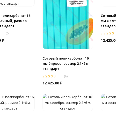
 поликарбонат 16
Сотовый
рачный, размер
мм желты
 стандарт
стандар
(
6
)
из
Оценка
5.0
0
₽
12,425.
5
Сотовый поликарбонат 16
мм бирюза, размер 2,1×6 м,
стандарт
(
6
)
Оценка
5.00
из
12,425.00
₽
5