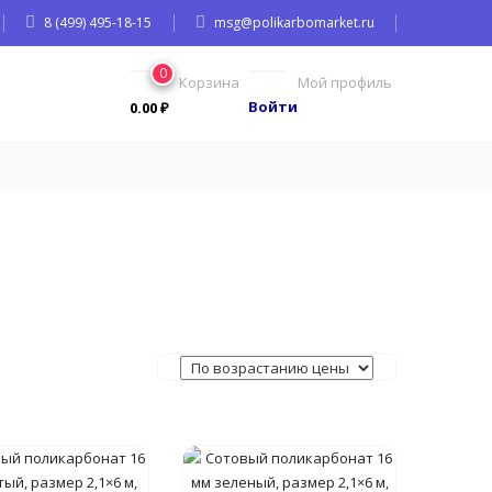
8 (499) 495-18-15
msg@polikarbomarket.ru
0
Корзина
Мой профиль
Войти
0.00
₽