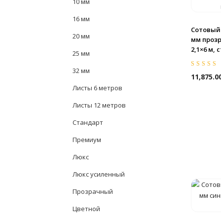
10 мм
16 мм
Сотовый
20 мм
мм проз
2,1×6 м,
25 мм
32 мм
Оценка
5.00
11,875.0
5
Листы 6 метров
Листы 12 метров
Стандарт
Премиум
Люкс
Люкс усиленный
Прозрачный
Цветной