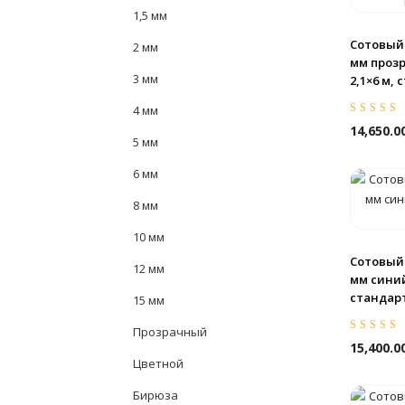
1,5 мм
Сотовый
2 мм
мм проз
3 мм
2,1×6 м,
4 мм
Оценка
5.00
14,650.0
5
5 мм
6 мм
8 мм
10 мм
Сотовый
12 мм
мм синий
стандар
15 мм
Прозрачный
Оценка
5.00
15,400.0
5
Цветной
Бирюза