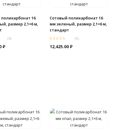
 поликарбонат 16
Сотовый поликарбонат 16
й, размер 2,1×6 м,
мм зеленый, размер 2,1×6 м,
т
стандарт
(
6
)
(
6
)
0
из
Оценка
5.00
из
00
₽
12,425.00
₽
5