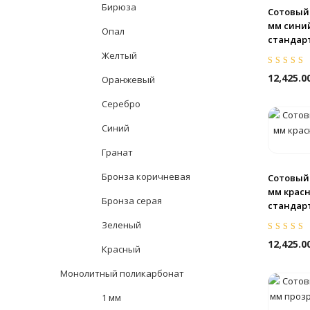
Бирюза
Сотовый
мм синий
Опал
стандар
Желтый
Оценка
5.00
12,425.0
Оранжевый
5
Серебро
Синий
Гранат
Бронза коричневая
Сотовый
мм красн
Бронза серая
стандар
Зеленый
Оценка
5.00
12,425.0
Красный
5
Монолитный поликарбонат
1 мм