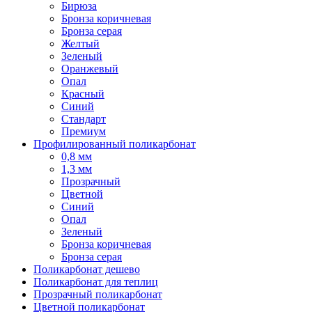
Бирюза
Бронза коричневая
Бронза серая
Желтый
Зеленый
Оранжевый
Опал
Красный
Синий
Стандарт
Премиум
Профилированный поликарбонат
0,8 мм
1,3 мм
Прозрачный
Цветной
Синий
Опал
Зеленый
Бронза коричневая
Бронза серая
Поликарбонат дешево
Поликарбонат для теплиц
Прозрачный поликарбонат
Цветной поликарбонат