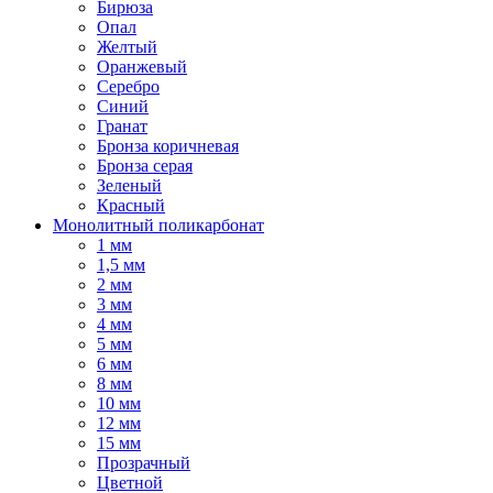
Бирюза
Опал
Желтый
Оранжевый
Серебро
Синий
Гранат
Бронза коричневая
Бронза серая
Зеленый
Красный
Монолитный поликарбонат
1 мм
1,5 мм
2 мм
3 мм
4 мм
5 мм
6 мм
8 мм
10 мм
12 мм
15 мм
Прозрачный
Цветной