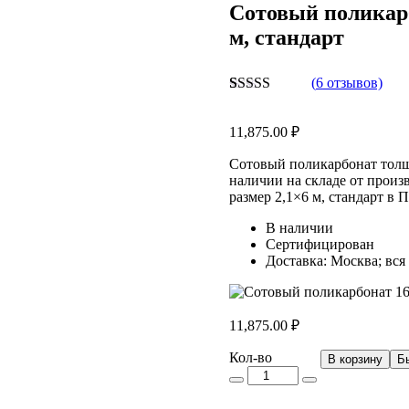
Сотовый поликарб
м, стандарт
(
6
отзывов)
Рейтинг
6
5.00
из 5 на
11,875.00
₽
основе
опроса
пользователей
Сотовый поликарбонат толщи
наличии на складе от произ
размер 2,1×6 м, стандарт в
В наличии
Сертифицирован
Доставка: Москва; вся
11,875.00
₽
Кол-
Кол-во
В корзину
Б
во