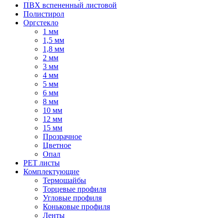
ПВХ вспененный листовой
Полистирол
Оргстекло
1 мм
1,5 мм
1,8 мм
2 мм
3 мм
4 мм
5 мм
6 мм
8 мм
10 мм
12 мм
15 мм
Прозрачное
Цветное
Опал
PET листы
Комплектующие
Термошайбы
Торцевые профиля
Угловые профиля
Коньковые профиля
Ленты