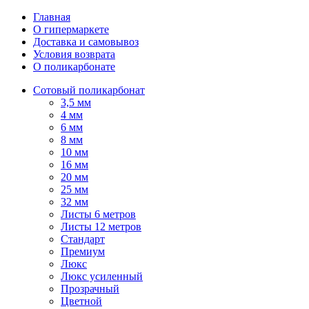
Главная
О гипермаркете
Доставка и самовывоз
Условия возврата
О поликарбонате
Сотовый поликарбонат
3,5 мм
4 мм
6 мм
8 мм
10 мм
16 мм
20 мм
25 мм
32 мм
Листы 6 метров
Листы 12 метров
Стандарт
Премиум
Люкс
Люкс усиленный
Прозрачный
Цветной