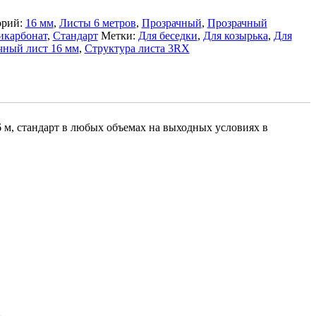
орий:
16 мм
,
Листы 6 метров
,
Прозрачный
,
Прозрачный
икарбонат
,
Стандарт
Метки:
Для беседки
,
Для козырька
,
Для
чный лист 16 мм
,
Структура листа 3RX
 м, стандарт в любых объемах на выходных условиях в