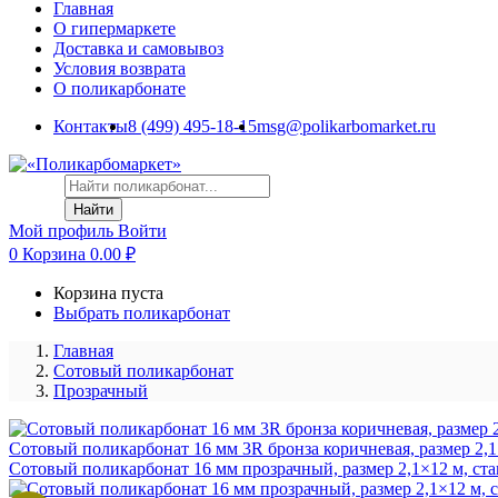
Главная
О гипермаркете
Доставка и самовывоз
Условия возврата
О поликарбонате
Контакты
8 (499) 495-18-15
msg@polikarbomarket.ru
Найти
Мой профиль
Войти
0
Корзина
0.00
₽
Корзина пуста
Выбрать поликарбонат
Главная
Сотовый поликарбонат
Прозрачный
Сотовый поликарбонат 16 мм 3R бронза коричневая, размер 2,1
Сотовый поликарбонат 16 мм прозрачный, размер 2,1×12 м, ста