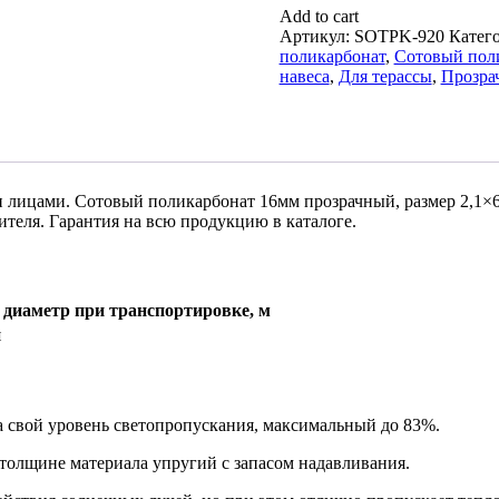
Add to cart
Артикул:
SOTPK-920
Катег
поликарбонат
,
Сотовый пол
навеса
,
Для терассы
,
Прозра
 лицами. Сотовый поликарбонат 16мм прозрачный, размер 2,1×6
теля. Гарантия на всю продукцию в каталоге.
иаметр при транспортировке, м
я
а свой уровень светопропускания, максимальный до 83%.
толщине материала упругий с запасом надавливания.