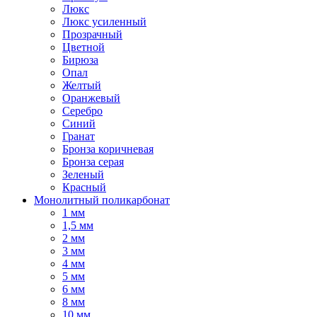
Люкс
Люкс усиленный
Прозрачный
Цветной
Бирюза
Опал
Желтый
Оранжевый
Серебро
Синий
Гранат
Бронза коричневая
Бронза серая
Зеленый
Красный
Монолитный поликарбонат
1 мм
1,5 мм
2 мм
3 мм
4 мм
5 мм
6 мм
8 мм
10 мм