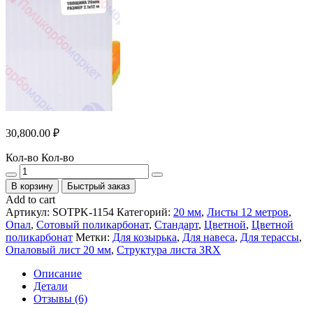
30,800.00
₽
Кол-во
Кол-во
В корзину
Быстрый заказ
Add to cart
Артикул:
SOTPK-1154
Категорий:
20 мм
,
Листы 12 метров
,
Опал
,
Сотовый поликарбонат
,
Стандарт
,
Цветной
,
Цветной
поликарбонат
Метки:
Для козырька
,
Для навеса
,
Для терассы
,
Опаловый лист 20 мм
,
Структура листа 3RX
Описание
Детали
Отзывы (6)