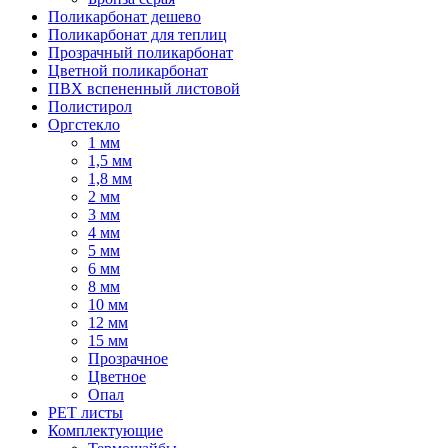
Поликарбонат дешево
Поликарбонат для теплиц
Прозрачный поликарбонат
Цветной поликарбонат
ПВХ вспененный листовой
Полистирол
Оргстекло
1 мм
1,5 мм
1,8 мм
2 мм
3 мм
4 мм
5 мм
6 мм
8 мм
10 мм
12 мм
15 мм
Прозрачное
Цветное
Опал
PET листы
Комплектующие