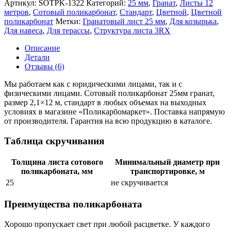
Артикул:
SOTPK-1322
Категорий:
25 мм
,
Гранат
,
Листы 12
метров
,
Сотовый поликарбонат
,
Стандарт
,
Цветной
,
Цветной
поликарбонат
Метки:
Гранатовый лист 25 мм
,
Для козырька
,
Для навеса
,
Для терассы
,
Структура листа 3RX
Описание
Детали
Отзывы (6)
Мы работаем как с юридическими лицами, так и с
физическими лицами. Сотовый поликарбонат 25мм гранат,
размер 2,1×12 м, стандарт в любых объемах на выходных
условиях в магазине «Поликарбомаркет». Поставка напрямую
от производителя. Гарантия на всю продукцию в каталоге.
Таблица скручивания
Толщина листа сотового
Минимальный диаметр при
поликарбоната, мм
транспортировке, м
25
не скручивается
Преимущества поликарбоната
Хорошо пропускает свет при любой расцветке. У каждого