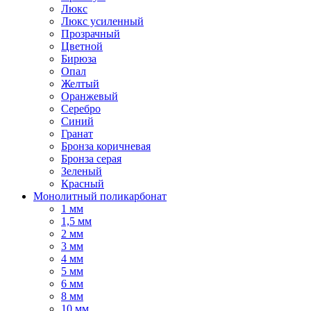
Люкс
Люкс усиленный
Прозрачный
Цветной
Бирюза
Опал
Желтый
Оранжевый
Серебро
Синий
Гранат
Бронза коричневая
Бронза серая
Зеленый
Красный
Монолитный поликарбонат
1 мм
1,5 мм
2 мм
3 мм
4 мм
5 мм
6 мм
8 мм
10 мм