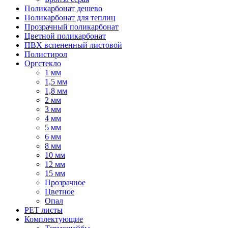
Поликарбонат дешево
Поликарбонат для теплиц
Прозрачный поликарбонат
Цветной поликарбонат
ПВХ вспененный листовой
Полистирол
Оргстекло
1 мм
1,5 мм
1,8 мм
2 мм
3 мм
4 мм
5 мм
6 мм
8 мм
10 мм
12 мм
15 мм
Прозрачное
Цветное
Опал
PET листы
Комплектующие