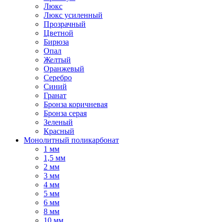
Люкс
Люкс усиленный
Прозрачный
Цветной
Бирюза
Опал
Желтый
Оранжевый
Серебро
Синий
Гранат
Бронза коричневая
Бронза серая
Зеленый
Красный
Монолитный поликарбонат
1 мм
1,5 мм
2 мм
3 мм
4 мм
5 мм
6 мм
8 мм
10 мм