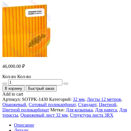
46,000.00
₽
Кол-во
Кол-во
В корзину
Быстрый заказ
Add to cart
Артикул:
SOTPK-1430
Категорий:
32 мм
,
Листы 12 метров
,
Оранжевый
,
Сотовый поликарбонат
,
Стандарт
,
Цветной
,
Цветной поликарбонат
Метки:
Для козырька
,
Для навеса
,
Для
терассы
,
Оранжевый лист 32 мм
,
Структура листа 3RX
Описание
Детали