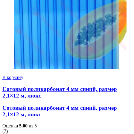
В корзину
Сотовый поликарбонат 4 мм синий, размер
2,1×12 м, люкс
Сотовый поликарбонат 4 мм синий, размер
2,1×12 м, люкс
Оценка
5.00
из 5
(
7
)