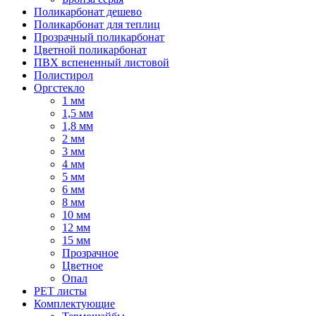
Поликарбонат дешево
Поликарбонат для теплиц
Прозрачный поликарбонат
Цветной поликарбонат
ПВХ вспененный листовой
Полистирол
Оргстекло
1 мм
1,5 мм
1,8 мм
2 мм
3 мм
4 мм
5 мм
6 мм
8 мм
10 мм
12 мм
15 мм
Прозрачное
Цветное
Опал
PET листы
Комплектующие