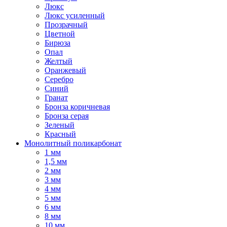
Люкс
Люкс усиленный
Прозрачный
Цветной
Бирюза
Опал
Желтый
Оранжевый
Серебро
Синий
Гранат
Бронза коричневая
Бронза серая
Зеленый
Красный
Монолитный поликарбонат
1 мм
1,5 мм
2 мм
3 мм
4 мм
5 мм
6 мм
8 мм
10 мм