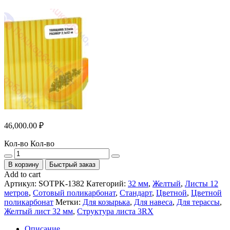
46,000.00
₽
Кол-во
Кол-во
В корзину
Быстрый заказ
Add to cart
Артикул:
SOTPK-1382
Категорий:
32 мм
,
Желтый
,
Листы 12
метров
,
Сотовый поликарбонат
,
Стандарт
,
Цветной
,
Цветной
поликарбонат
Метки:
Для козырька
,
Для навеса
,
Для терассы
,
Желтый лист 32 мм
,
Структура листа 3RX
Описание