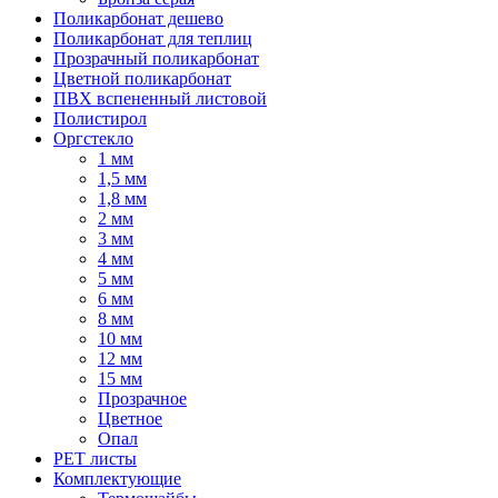
Поликарбонат дешево
Поликарбонат для теплиц
Прозрачный поликарбонат
Цветной поликарбонат
ПВХ вспененный листовой
Полистирол
Оргстекло
1 мм
1,5 мм
1,8 мм
2 мм
3 мм
4 мм
5 мм
6 мм
8 мм
10 мм
12 мм
15 мм
Прозрачное
Цветное
Опал
PET листы
Комплектующие