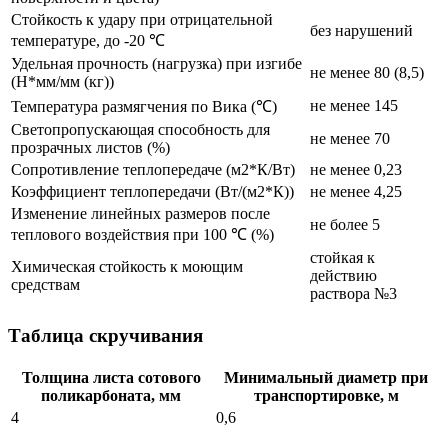
Стойкость к удару при отрицательной
без нарушений
температуре, до -20 ℃
Удельная прочность (нагрузка) при изгибе
не менее 80 (8,5)
(Н*мм/мм (кг))
не менее 145
Температура размягчения по Вика (℃)
Светопропускающая способность для
не менее 70
прозрачных листов (%)
Сопротивление теплопередаче (м2*К/Вт)
не менее 0,23
Коэффициент теплопередачи (Вт/(м2*К))
не менее 4,25
Изменение линейных размеров после
не более 5
теплового воздействия при 100 ℃ (%)
стойкая к
Химическая стойкость к моющим
действию
средствам
раствора №3
Таблица скручивания
Толщина листа сотового
Минимальный диаметр при
поликарбоната, мм
транспортировке, м
4
0,6