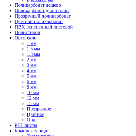
Поликарбонат дешево
Поликарбонат для теплиц
Прозрачный поликарбонат
Цветной поликарбонат
ПВХ вспененный листовой
Полистирол
Оргстекло
1 мм
1,5 мм
1,8 мм
2 мм
3 мм
4 мм
5 мм
6 мм
8 мм
10 мм
12 мм
15 мм
Прозрачное
Цветное
Опал
PET листы
Комплектующие