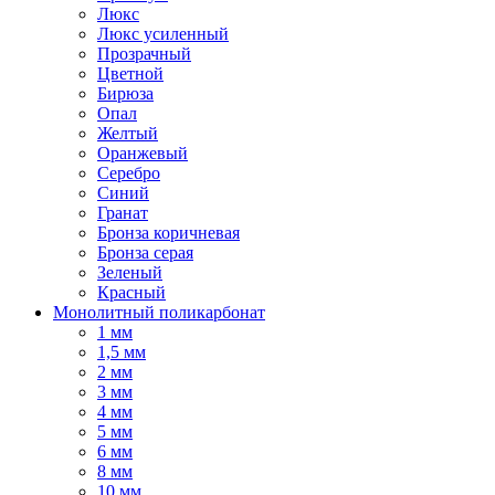
Люкс
Люкс усиленный
Прозрачный
Цветной
Бирюза
Опал
Желтый
Оранжевый
Серебро
Синий
Гранат
Бронза коричневая
Бронза серая
Зеленый
Красный
Монолитный поликарбонат
1 мм
1,5 мм
2 мм
3 мм
4 мм
5 мм
6 мм
8 мм
10 мм