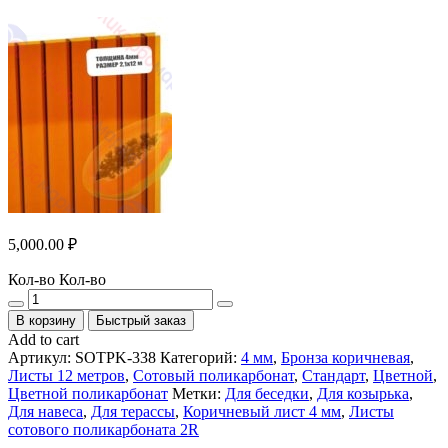
5,000.00
₽
Кол-во
Кол-во
В корзину
Быстрый заказ
Add to cart
Артикул:
SOTPK-338
Категорий:
4 мм
,
Бронза коричневая
,
Листы 12 метров
,
Сотовый поликарбонат
,
Стандарт
,
Цветной
,
Цветной поликарбонат
Метки:
Для беседки
,
Для козырька
,
Для навеса
,
Для терассы
,
Коричневый лист 4 мм
,
Листы
сотового поликарбоната 2R