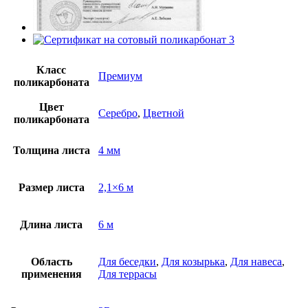
Класс
Премиум
поликарбоната
Цвет
Серебро
,
Цветной
поликарбоната
Толщина листа
4 мм
Размер листа
2,1×6 м
Длина листа
6 м
Область
Для беседки
,
Для козырька
,
Для навеса
,
применения
Для террасы