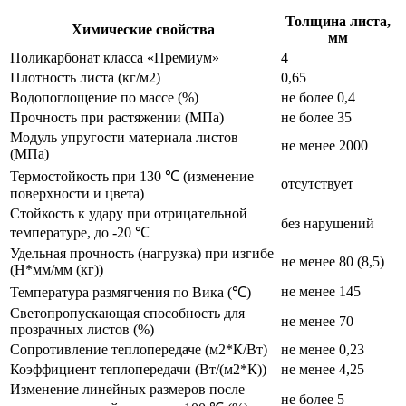
Толщина листа,
Химические свойства
мм
Поликарбонат класса «Премиум»
4
Плотность листа (кг/м2)
0,65
Водопоглощение по массе (%)
не более 0,4
Прочность при растяжении (МПа)
не более 35
Модуль упругости материала листов
не менее 2000
(МПа)
Термостойкость при 130 ℃ (изменение
отсутствует
поверхности и цвета)
Стойкость к удару при отрицательной
без нарушений
температуре, до -20 ℃
Удельная прочность (нагрузка) при изгибе
не менее 80 (8,5)
(Н*мм/мм (кг))
не менее 145
Температура размягчения по Вика (℃)
Светопропускающая способность для
не менее 70
прозрачных листов (%)
Сопротивление теплопередаче (м2*К/Вт)
не менее 0,23
Коэффициент теплопередачи (Вт/(м2*К))
не менее 4,25
Изменение линейных размеров после
не более 5