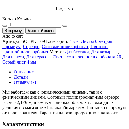
Под заказ
Кол-во
Кол-во
В корзину
Быстрый заказ
Add to cart
Артикул:
SOTPK-109
Категорий:
4 мм
,
Листы 6 метров
,
Премиум
,
Серебро
,
Сотовый поликарбонат
,
Цветной
,
Цветной поликарбонат
Метки:
Для беседки
,
Для козырька
,
Для навеса
,
Для терассы
,
Листы сотового поликарбоната 2R
,
Серый лист 4 мм
Описание
Детали
Отзывы (7)
Мы работаем как с юридическими лицами, так и с
физическими лицами. Сотовый поликарбонат 4мм серебро,
размер 2,1×6 м, премиум в любых объемах на выходных
условиях в магазине «Поликарбомаркет». Поставка напрямую
от производителя. Гарантия на всю продукцию в каталоге.
Характеристики