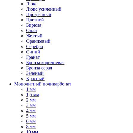
Люкс
Люкс усиленный
Прозрачный
Цветной
Бирюза
Опал
Желтый
Оранжевый
Серебро
Синий
Гранат
Бронза коричневая
Бронза серая
Зеленый
Красный
Монолитный поликарбонат
1 мм
1,5 мм
2 мм
3 мм
4 мм
5 мм
6 мм
8 мм
10 мм