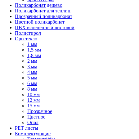
Поликарбонат дешево
Поликарбонат для теплиц
Прозрачный поликарбонат
Цветной поликарбонат
ПВХ вспененный листовой
Полистирол
Оргстекло
1 мм
1,5 мм
1,8 мм
2 мм
3 мм
4 мм
5 мм
6 мм
8 мм
10 мм
12 мм
15 мм
Прозрачное
Цветное
Опал
PET листы
Комплектующие