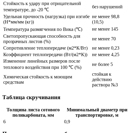
Стойкость к удару при отрицательной
без нарушений
температуре, до -20 ℃
Удельная прочность (нагрузка) при изгибе
не менее 98,8
(Н*мм/мм (кг))
(10,5)
не менее 145
Температура размягчения по Вика (℃)
Светопропускающая способность для
не менее 70
прозрачных листов (%)
Сопротивление теплопередаче (м2*К/Вт)
не менее 0,23
Коэффициент теплопередачи (Вт/(м2*К))
не менее 4,25
Изменение линейных размеров после
не более 5
теплового воздействия при 100 ℃ (%)
стойкая к
Химическая стойкость к моющим
действию
средствам
раствора №3
Таблица скручивания
Толщина листа сотового
Минимальный диаметр при
поликарбоната, мм
транспортировке, м
6
0,9