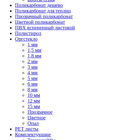
Поликарбонат дешево
Поликарбонат для теплиц
Прозрачный поликарбонат
Цветной поликарбонат
ПВХ вспененный листовой
Полистирол
Оргстекло
1 мм
1,5 мм
1,8 мм
2 мм
3 мм
4 мм
5 мм
6 мм
8 мм
10 мм
12 мм
15 мм
Прозрачное
Цветное
Опал
PET листы
Комплектующие