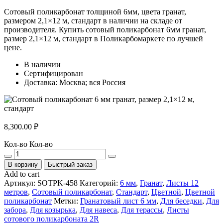
Сотовый поликарбонат толщиной 6мм, цвета гранат,
размером 2,1×12 м, стандарт в наличии на складе от
производителя. Купить сотовый поликарбонат 6мм гранат,
размер 2,1×12 м, стандарт в Поликарбомаркете по лучшей
цене.
В наличии
Сертифицирован
Доставка: Москва; вся Россия
8,300.00
₽
Кол-во
Кол-во
В корзину
Быстрый заказ
Add to cart
Артикул:
SOTPK-458
Категорий:
6 мм
,
Гранат
,
Листы 12
метров
,
Сотовый поликарбонат
,
Стандарт
,
Цветной
,
Цветной
поликарбонат
Метки:
Гранатовый лист 6 мм
,
Для беседки
,
Для
забора
,
Для козырька
,
Для навеса
,
Для терассы
,
Листы
сотового поликарбоната 2R