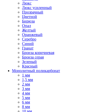
Люкс
Люкс усиленный
Прозрачный
Цветной
Бирюза
Опал
Желтый
Оранжевый
Серебро
Синий
Гранат
Бронза коричневая
Бронза серая
Зеленый
Красный
Монолитный поликарбонат
1 мм
1,5 мм
2 мм
3 мм
4 мм
5 мм
6 мм
8 мм
10 мм