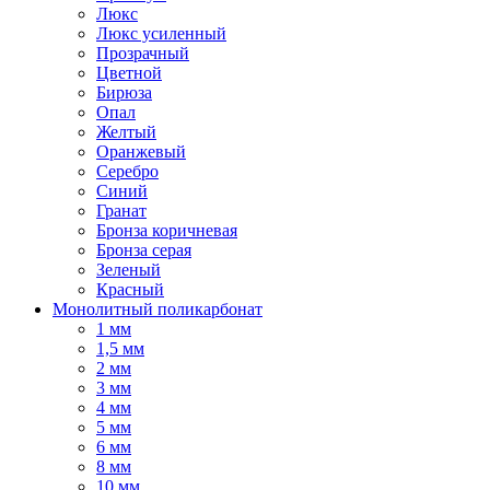
Люкс
Люкс усиленный
Прозрачный
Цветной
Бирюза
Опал
Желтый
Оранжевый
Серебро
Синий
Гранат
Бронза коричневая
Бронза серая
Зеленый
Красный
Монолитный поликарбонат
1 мм
1,5 мм
2 мм
3 мм
4 мм
5 мм
6 мм
8 мм
10 мм