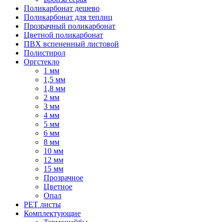
Поликарбонат дешево
Поликарбонат для теплиц
Прозрачный поликарбонат
Цветной поликарбонат
ПВХ вспененный листовой
Полистирол
Оргстекло
1 мм
1,5 мм
1,8 мм
2 мм
3 мм
4 мм
5 мм
6 мм
8 мм
10 мм
12 мм
15 мм
Прозрачное
Цветное
Опал
PET листы
Комплектующие