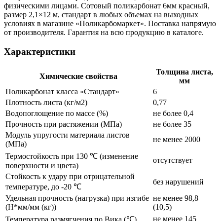
физическими лицами. Сотовый поликарбонат 6мм красный,
размер 2,1×12 м, стандарт в любых объемах на выходных
условиях в магазине «Поликарбомаркет». Поставка напрямую
от производителя. Гарантия на всю продукцию в каталоге.
Характеристики
Толщина листа,
Химические свойства
мм
Поликарбонат класса «Стандарт»
6
Плотность листа (кг/м2)
0,77
Водопоглощение по массе (%)
не более 0,4
Прочность при растяжении (МПа)
не более 35
Модуль упругости материала листов
не менее 2000
(МПа)
Термостойкость при 130 ℃ (изменение
отсутствует
поверхности и цвета)
Стойкость к удару при отрицательной
без нарушений
температуре, до -20 ℃
Удельная прочность (нагрузка) при изгибе
не менее 98,8
(Н*мм/мм (кг))
(10,5)
не менее 145
Температура размягчения по Вика (℃)