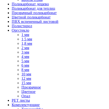
Поликарбонат дешево
Поликарбонат для теплиц
Прозрачный поликарбонат
Цветной поликарбонат
ПВХ вспененный листовой
Полистирол
Оргстекло
1 мм
1,5 мм
1,8 мм
2 мм
3 мм
4 мм
5 мм
6 мм
8 мм
10 мм
12 мм
15 мм
Прозрачное
Цветное
Опал
PET листы
Комплектующие