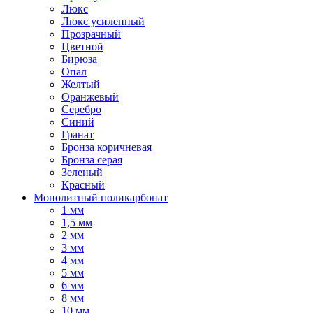
Люкс
Люкс усиленный
Прозрачный
Цветной
Бирюза
Опал
Желтый
Оранжевый
Серебро
Синий
Гранат
Бронза коричневая
Бронза серая
Зеленый
Красный
Монолитный поликарбонат
1 мм
1,5 мм
2 мм
3 мм
4 мм
5 мм
6 мм
8 мм
10 мм