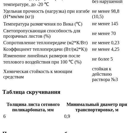
без нарушений
температуре, до -20 ℃
Удельная прочность (нагрузка) при изгибе
не менее 98,8
(Н*мм/мм (кг))
(10,5)
не менее 145
Температура размягчения по Вика (℃)
Светопропускающая способность для
не менее 70
прозрачных листов (%)
Сопротивление теплопередаче (м2*К/Вт)
не менее 0,23
Коэффициент теплопередачи (Вт/(м2*К))
не менее 4,25
Изменение линейных размеров после
не более 5
теплового воздействия при 100 ℃ (%)
стойкая к
Химическая стойкость к моющим
действию
средствам
раствора №3
Таблица скручивания
Толщина листа сотового
Минимальный диаметр при
поликарбоната, мм
транспортировке, м
6
0,9