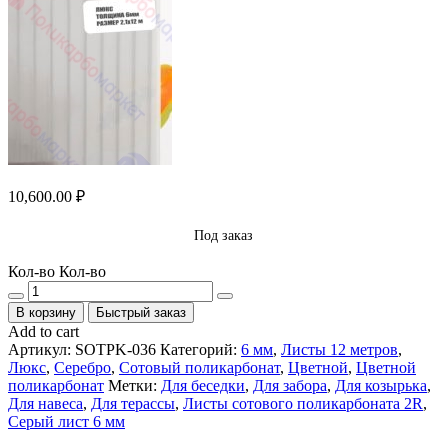
10,600.00
₽
Под заказ
Кол-во
Кол-во
В корзину
Быстрый заказ
Add to cart
Артикул:
SOTPK-036
Категорий:
6 мм
,
Листы 12 метров
,
Люкс
,
Серебро
,
Сотовый поликарбонат
,
Цветной
,
Цветной
поликарбонат
Метки:
Для беседки
,
Для забора
,
Для козырька
,
Для навеса
,
Для терассы
,
Листы сотового поликарбоната 2R
,
Серый лист 6 мм