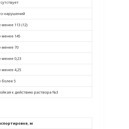
тсутствует
ез нарушений
 менее 113 (12)
е менее 145
е менее 70
е менее 0,23
е менее 4,25
е более 5
тойкая к действию раствора №3
спортировке, м