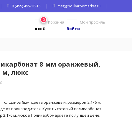
8 (499) 495-18-15
msg@polikarbomarket.ru
0
Корзина
Мой профиль
Войти
0.00
₽
ликарбонат 8 мм оранжевый,
 м, люкс
)
 толщиной 8мм, цвета оранжевый, размером 2,1×6 м,
аде от производителя. Купить сотовый поликарбонат
 2,1×6 м, люкс в Поликарбомаркете по лучшей цене.