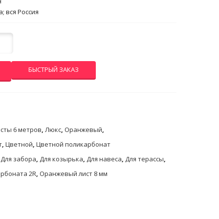
н
; вся Россия
БЫСТРЫЙ ЗАКАЗ
сты 6 метров
,
Люкс
,
Оранжевый
,
т
,
Цветной
,
Цветной поликарбонат
,
Для забора
,
Для козырька
,
Для навеса
,
Для терассы
,
арбоната 2R
,
Оранжевый лист 8 мм