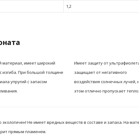
1,2
оната
й материал, имеет широкий
Имеет защиту от ультрафиолета
с изгиба. При большой толщине
защищает от негативного
иала упругий с запасом
воздействия солнечных лучей, 
ливания.
этом отлично пропускает тепло
экологичен! Не имеет вредных веществ в составе и запаха. На мате
горит прямым пламенем.