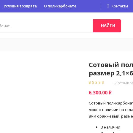
Условия возврата
О поликарбонате
Контакты
НАЙТИ
Сотовый по
размер 2,1×6
(
7
отзывов
Рейтинг
7
5.00
из
6,300.00
₽
5 на основе
опроса
пользователей
Сотовый поликарбонат
люкс в наличии на скл
8мм оранжевый, размер
В наличии