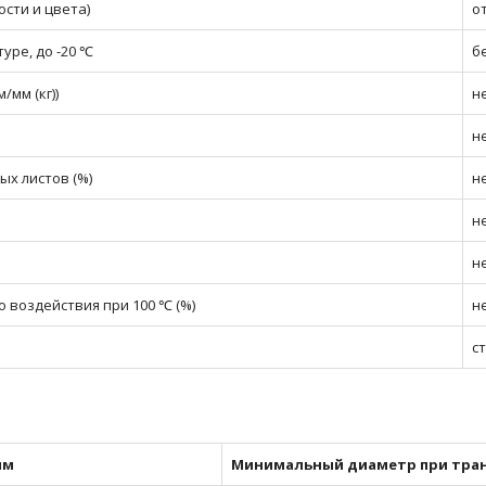
сти и цвета)
о
уре, до -20 ℃
б
/мм (кг))
не
н
х листов (%)
н
н
н
 воздействия при 100 ℃ (%)
н
с
мм
Минимальный диаметр при тран