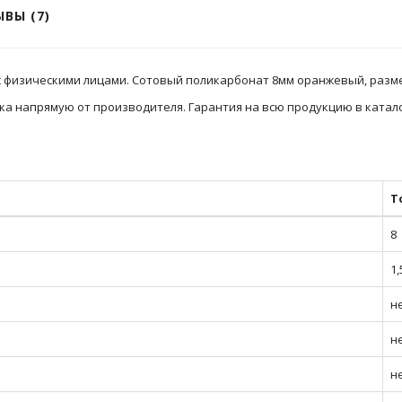
ВЫ (7)
с физическими лицами. Сотовый поликарбонат 8мм оранжевый, разме
ка напрямую от производителя. Гарантия на всю продукцию в катало
Т
8
1,
не
н
н