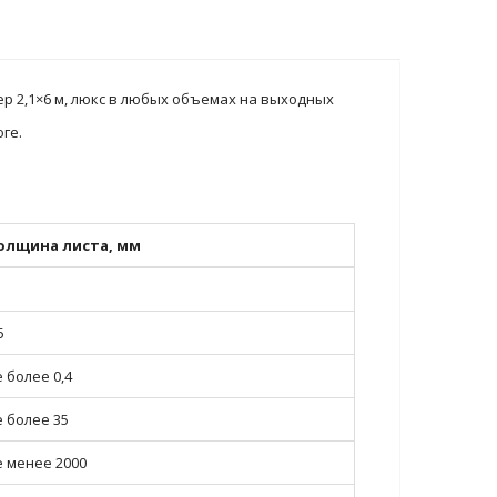
р 2,1×6 м, люкс в любых объемах на выходных
ге.
олщина листа, мм
5
 более 0,4
е более 35
е менее 2000