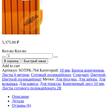
5,375.00
₽
Кол-во
Кол-во
В корзину
Быстрый заказ
Add to cart
Артикул:
SOTPK-764
Категорий:
10 мм
,
Бронза коричневая
,
Листы 6 метров
,
Сотовый поликарбонат
,
Стандарт
,
Цветной
,
Цветной поликарбонат
Метки:
Для беседки
,
Для забора
,
Для
козырька
,
Для навеса
,
Для терассы
,
Коричневый лист 10 мм
,
Листы сотового поликарбоната 2R
Описание
Детали
Отзывы (6)