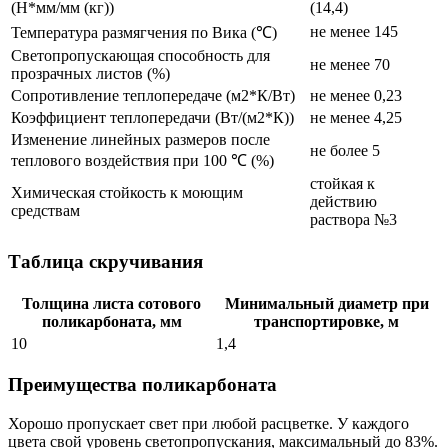
(Н*мм/мм (кг))
(14,4)
не менее 145
Температура размягчения по Вика (℃)
Светопропускающая способность для
не менее 70
прозрачных листов (%)
Сопротивление теплопередаче (м2*К/Вт)
не менее 0,23
Коэффициент теплопередачи (Вт/(м2*К))
не менее 4,25
Изменение линейных размеров после
не более 5
теплового воздействия при 100 ℃ (%)
стойкая к
Химическая стойкость к моющим
действию
средствам
раствора №3
Таблица скручивания
Толщина листа сотового
Минимальный диаметр при
поликарбоната, мм
транспортировке, м
10
1,4
Преимущества поликарбоната
Хорошо пропускает свет при любой расцветке. У каждого
цвета свой уровень светопропускания, максимальный до 83%.