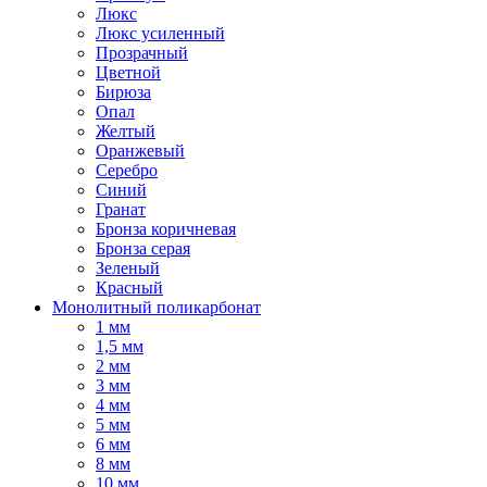
Люкс
Люкс усиленный
Прозрачный
Цветной
Бирюза
Опал
Желтый
Оранжевый
Серебро
Синий
Гранат
Бронза коричневая
Бронза серая
Зеленый
Красный
Монолитный поликарбонат
1 мм
1,5 мм
2 мм
3 мм
4 мм
5 мм
6 мм
8 мм
10 мм