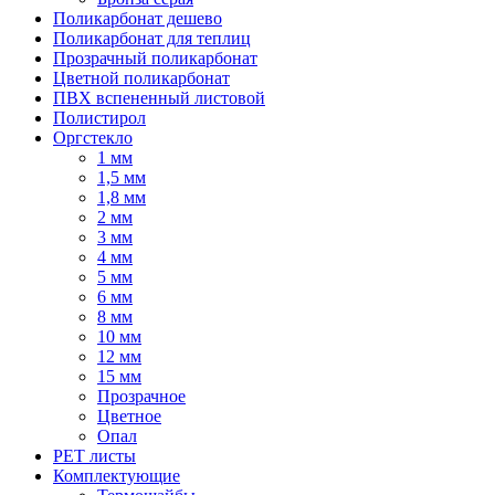
Поликарбонат дешево
Поликарбонат для теплиц
Прозрачный поликарбонат
Цветной поликарбонат
ПВХ вспененный листовой
Полистирол
Оргстекло
1 мм
1,5 мм
1,8 мм
2 мм
3 мм
4 мм
5 мм
6 мм
8 мм
10 мм
12 мм
15 мм
Прозрачное
Цветное
Опал
PET листы
Комплектующие