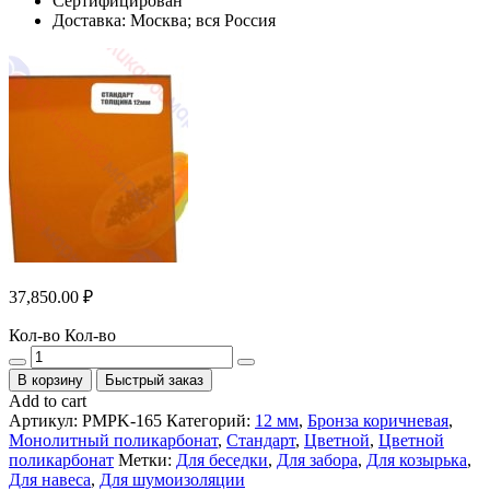
Сертифицирован
Доставка: Москва; вся Россия
37,850.00
₽
Кол-во
Кол-во
В корзину
Быстрый заказ
Add to cart
Артикул:
PMPK-165
Категорий:
12 мм
,
Бронза коричневая
,
Монолитный поликарбонат
,
Стандарт
,
Цветной
,
Цветной
поликарбонат
Метки:
Для беседки
,
Для забора
,
Для козырька
,
Для навеса
,
Для шумоизоляции