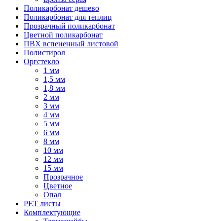
Поликарбонат дешево
Поликарбонат для теплиц
Прозрачный поликарбонат
Цветной поликарбонат
ПВХ вспененный листовой
Полистирол
Оргстекло
1 мм
1,5 мм
1,8 мм
2 мм
3 мм
4 мм
5 мм
6 мм
8 мм
10 мм
12 мм
15 мм
Прозрачное
Цветное
Опал
PET листы
Комплектующие