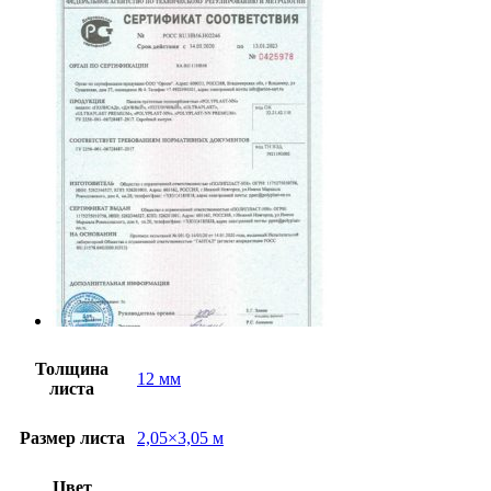
Толщина
12 мм
листа
Размер листа
2,05×3,05 м
Цвет