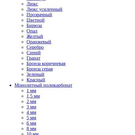
Люкс
Люкс усиленный
Прозрачный
Цветной
Бирюза
Опал
Желтый
Оранжевый
Серебро
Синий
Гранат
Бронза коричневая
Бронза серая
Зеленый
Красный
Монолитный поликарбонат
1 мм
1,5 мм
2 мм
3 мм
4 мм
5 мм
6 мм
8 мм
10 мм