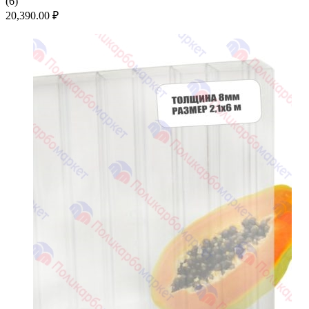
(
6
)
20,390.00
₽