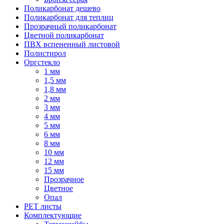
Поликарбонат дешево
Поликарбонат для теплиц
Прозрачный поликарбонат
Цветной поликарбонат
ПВХ вспененный листовой
Полистирол
Оргстекло
1 мм
1,5 мм
1,8 мм
2 мм
3 мм
4 мм
5 мм
6 мм
8 мм
10 мм
12 мм
15 мм
Прозрачное
Цветное
Опал
PET листы
Комплектующие