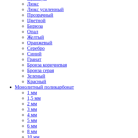
Люкс
Люкс усиленный
Прозрачный
Цветной
Бирюза
Опал
Желтый
Оранжевый
Серебро
Синий
Гранат
Бронза коричневая
Бронза серая
Зеленый
Красный
Монолитный поликарбонат
1 мм
1,5 мм
2 мм
3 мм
4 мм
5 мм
6 мм
8 мм
10 мм