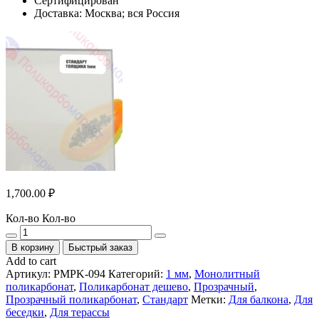
Сертифицирован
Доставка: Москва; вся Россия
1,700.00
₽
Кол-во
Кол-во
В корзину
Быстрый заказ
Add to cart
Артикул:
PMPK-094
Категорий:
1 мм
,
Монолитный
поликарбонат
,
Поликарбонат дешево
,
Прозрачный
,
Прозрачный поликарбонат
,
Стандарт
Метки:
Для балкона
,
Для
беседки
,
Для терассы