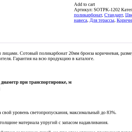
Add to cart
Артикул:
SOTPK-1202
Кате
поликарбонат
,
Стандарт
,
Цв
навеса
,
Для терассы
,
Коричн
 лицами. Сотовый поликарбонат 20мм бронза коричневая, размер
теля. Гарантия на всю продукцию в каталоге.
иаметр при транспортировке, м
я
а свой уровень светопропускания, максимальный до 83%.
толщине материала упругий с запасом надавливания.