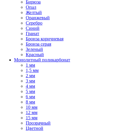
Бирюза
Опал
Желтый
Оранжевый
Серебро
Синий
Гранат
Бронза коричневая
Бронза серая
Зеленый
Красный
Монолитный поликарбонат
1 мм
1,5 мм
2 мм
3 мм
4 мм
5 мм
6 мм
8 мм
10 мм
12 мм
15 мм
Прозрачный
Цветной