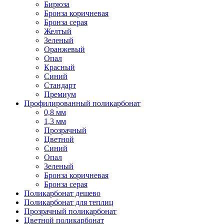
Бирюза
Бронза коричневая
Бронза серая
Желтый
Зеленый
Оранжевый
Опал
Красный
Синий
Стандарт
Премиум
Профилированный поликарбонат
0,8 мм
1,3 мм
Прозрачный
Цветной
Синий
Опал
Зеленый
Бронза коричневая
Бронза серая
Поликарбонат дешево
Поликарбонат для теплиц
Прозрачный поликарбонат
Цветной поликарбонат