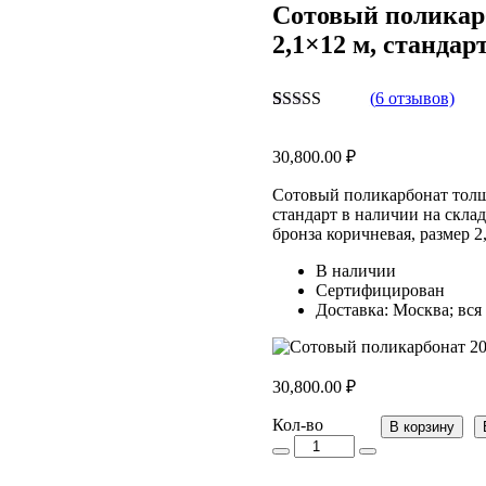
Сотовый поликарб
2,1×12 м, стандар
(
6
отзывов)
Рейтинг
6
5.00
из 5 на
30,800.00
₽
основе
опроса
пользователей
Сотовый поликарбонат толщи
стандарт в наличии на скла
бронза коричневая, размер 2
В наличии
Сертифицирован
Доставка: Москва; вся
30,800.00
₽
Кол-
Кол-во
В корзину
во