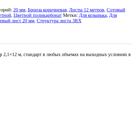
горий:
20 мм
,
Бронза коричневая
,
Листы 12 метров
,
Сотовый
етной
,
Цветной поликарбонат
Метки:
Для козырька
,
Для
евый лист 20 мм
,
Структура листа 3RX
 2,1×12 м, стандарт в любых объемах на выходных условиях в