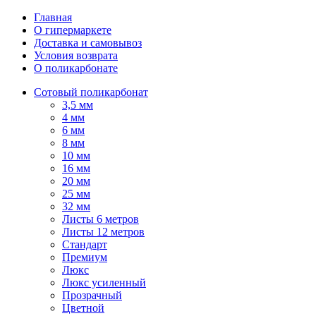
Главная
О гипермаркете
Доставка и самовывоз
Условия возврата
О поликарбонате
Сотовый поликарбонат
3,5 мм
4 мм
6 мм
8 мм
10 мм
16 мм
20 мм
25 мм
32 мм
Листы 6 метров
Листы 12 метров
Стандарт
Премиум
Люкс
Люкс усиленный
Прозрачный
Цветной