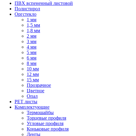
ПВХ вспененный листовой
Полистирол
Оргстекло
1 мм
1,5 мм
1,8 мм
2 мм
3 мм
4 мм
5 мм
6 мм
8 мм
10 мм
12 мм
15 мм
Прозрачное
Цветное
Опал
PET листы
Комплектующие
Термошайбы
Торцевые профиля
Угловые профиля
Коньковые профиля
Ленты