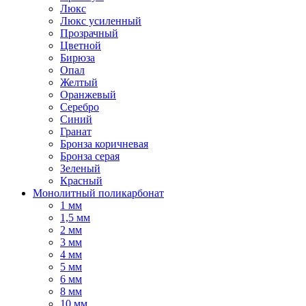
Люкс
Люкс усиленный
Прозрачный
Цветной
Бирюза
Опал
Желтый
Оранжевый
Серебро
Синий
Гранат
Бронза коричневая
Бронза серая
Зеленый
Красный
Монолитный поликарбонат
1 мм
1,5 мм
2 мм
3 мм
4 мм
5 мм
6 мм
8 мм
10 мм