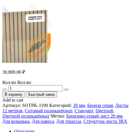
30,800.00
₽
Кол-во
Кол-во
В корзину
Быстрый заказ
Add to cart
Артикул:
SOTPK-1190
Категорий:
20 мм
,
Бронза серая
,
Листы
12 метров
,
Сотовый поликарбонат
,
Стандарт
,
Цветной
,
Цветной поликарбонат
Метки:
Бронзово-серый лист 20 мм
,
Для козырька
,
Для навеса
,
Для терассы
,
Структура листа 3RX
Описание