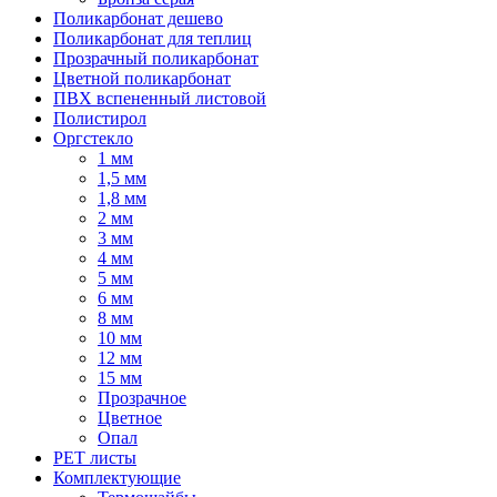
Поликарбонат дешево
Поликарбонат для теплиц
Прозрачный поликарбонат
Цветной поликарбонат
ПВХ вспененный листовой
Полистирол
Оргстекло
1 мм
1,5 мм
1,8 мм
2 мм
3 мм
4 мм
5 мм
6 мм
8 мм
10 мм
12 мм
15 мм
Прозрачное
Цветное
Опал
PET листы
Комплектующие