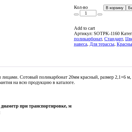
Кол-
Кол-во
В корзину
Б
во
Add to cart
Артикул:
SOTPK-1160
Кате
поликарбонат
,
Стандарт
,
Цв
навеса
,
Для терассы
,
Красны
 лицами. Сотовый поликарбонат 20мм красный, размер 2,1×6 м,
антия на всю продукцию в каталоге.
иаметр при транспортировке, м
я