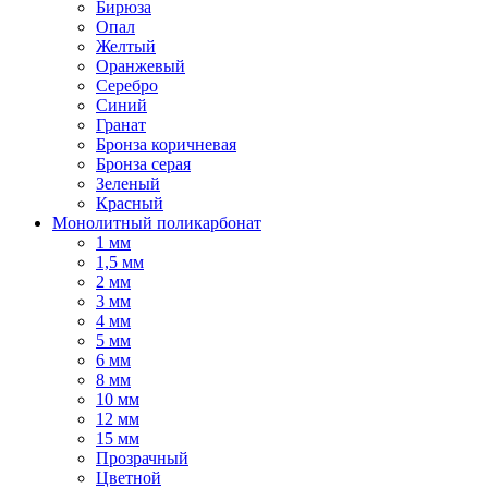
Бирюза
Опал
Желтый
Оранжевый
Серебро
Синий
Гранат
Бронза коричневая
Бронза серая
Зеленый
Красный
Монолитный поликарбонат
1 мм
1,5 мм
2 мм
3 мм
4 мм
5 мм
6 мм
8 мм
10 мм
12 мм
15 мм
Прозрачный
Цветной