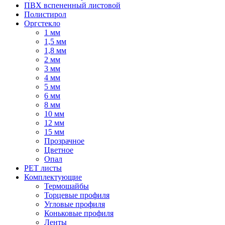
ПВХ вспененный листовой
Полистирол
Оргстекло
1 мм
1,5 мм
1,8 мм
2 мм
3 мм
4 мм
5 мм
6 мм
8 мм
10 мм
12 мм
15 мм
Прозрачное
Цветное
Опал
PET листы
Комплектующие
Термошайбы
Торцевые профиля
Угловые профиля
Коньковые профиля
Ленты