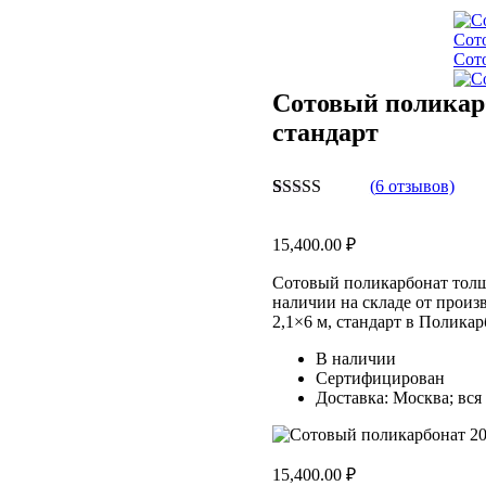
Сото
Сото
Сотовый поликарб
стандарт
(
6
отзывов)
Рейтинг
6
5.00
из 5 на
15,400.00
₽
основе
опроса
пользователей
Сотовый поликарбонат толщи
наличии на складе от произ
2,1×6 м, стандарт в Полика
В наличии
Сертифицирован
Доставка: Москва; вся
15,400.00
₽