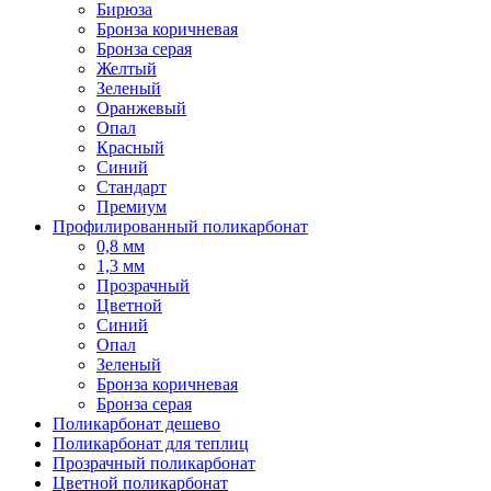
Бирюза
Бронза коричневая
Бронза серая
Желтый
Зеленый
Оранжевый
Опал
Красный
Синий
Стандарт
Премиум
Профилированный поликарбонат
0,8 мм
1,3 мм
Прозрачный
Цветной
Синий
Опал
Зеленый
Бронза коричневая
Бронза серая
Поликарбонат дешево
Поликарбонат для теплиц
Прозрачный поликарбонат
Цветной поликарбонат