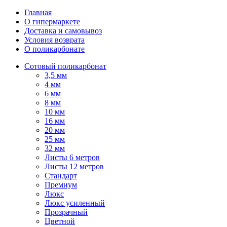
Главная
О гипермаркете
Доставка и самовывоз
Условия возврата
О поликарбонате
Сотовый поликарбонат
3,5 мм
4 мм
6 мм
8 мм
10 мм
16 мм
20 мм
25 мм
32 мм
Листы 6 метров
Листы 12 метров
Стандарт
Премиум
Люкс
Люкс усиленный
Прозрачный
Цветной