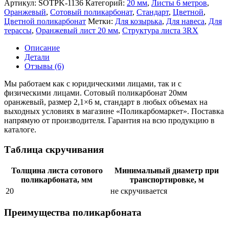
Артикул:
SOTPK-1136
Категорий:
20 мм
,
Листы 6 метров
,
Оранжевый
,
Сотовый поликарбонат
,
Стандарт
,
Цветной
,
Цветной поликарбонат
Метки:
Для козырька
,
Для навеса
,
Для
терассы
,
Оранжевый лист 20 мм
,
Структура листа 3RX
Описание
Детали
Отзывы (6)
Мы работаем как с юридическими лицами, так и с
физическими лицами. Сотовый поликарбонат 20мм
оранжевый, размер 2,1×6 м, стандарт в любых объемах на
выходных условиях в магазине «Поликарбомаркет». Поставка
напрямую от производителя. Гарантия на всю продукцию в
каталоге.
Таблица скручивания
Толщина листа сотового
Минимальный диаметр при
поликарбоната, мм
транспортировке, м
20
не скручивается
Преимущества поликарбоната