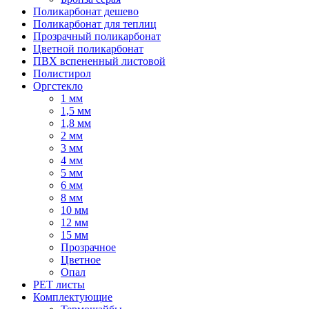
Поликарбонат дешево
Поликарбонат для теплиц
Прозрачный поликарбонат
Цветной поликарбонат
ПВХ вспененный листовой
Полистирол
Оргстекло
1 мм
1,5 мм
1,8 мм
2 мм
3 мм
4 мм
5 мм
6 мм
8 мм
10 мм
12 мм
15 мм
Прозрачное
Цветное
Опал
PET листы
Комплектующие