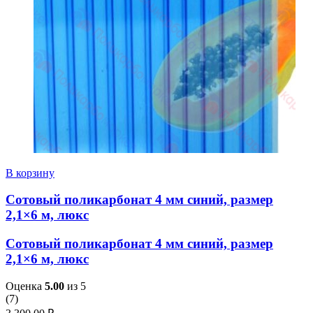
В корзину
Сотовый поликарбонат 4 мм синий, размер
2,1×6 м, люкс
Сотовый поликарбонат 4 мм синий, размер
2,1×6 м, люкс
Оценка
5.00
из 5
(
7
)