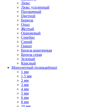
Люкс
Люкс усиленный
Прозрачный
Цветной
Бирюза
Опал
Желтый
Оранжевый
Серебро
Синий
Гранат
Бронза коричневая
Бронза серая
Зеленый
Красный
Монолитный поликарбонат
1 мм
1,5 мм
2 мм
3 мм
4 мм
5 мм
6 мм
8 мм
10 мм