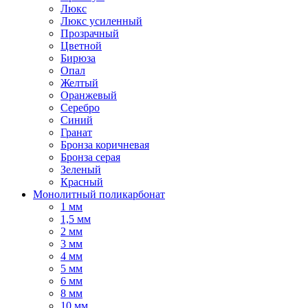
Люкс
Люкс усиленный
Прозрачный
Цветной
Бирюза
Опал
Желтый
Оранжевый
Серебро
Синий
Гранат
Бронза коричневая
Бронза серая
Зеленый
Красный
Монолитный поликарбонат
1 мм
1,5 мм
2 мм
3 мм
4 мм
5 мм
6 мм
8 мм
10 мм