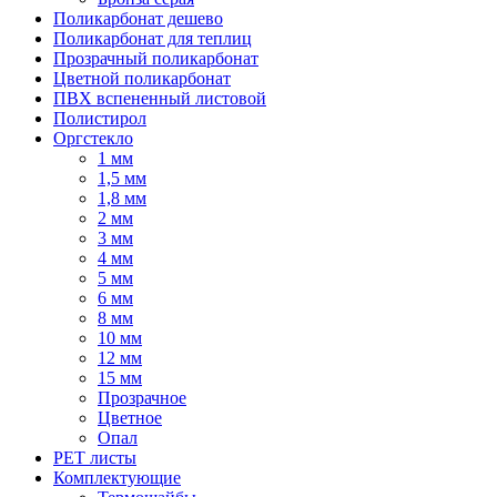
Поликарбонат дешево
Поликарбонат для теплиц
Прозрачный поликарбонат
Цветной поликарбонат
ПВХ вспененный листовой
Полистирол
Оргстекло
1 мм
1,5 мм
1,8 мм
2 мм
3 мм
4 мм
5 мм
6 мм
8 мм
10 мм
12 мм
15 мм
Прозрачное
Цветное
Опал
PET листы
Комплектующие