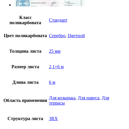
Класс
Стандарт
поликарбоната
Цвет поликарбоната
Серебро
,
Цветной
Толщина листа
25 мм
Размер листа
2,1×6 м
Длина листа
6 м
Для козырька
,
Для навеса
,
Для
Область применения
террасы
Структура листа
3RX