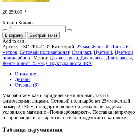
20,250.00
₽
Кол-во
Кол-во
В корзину
Быстрый заказ
Add to cart
Артикул:
SOTPK-1232
Категорий:
25 мм
,
Желтый
,
Листы 6
метров
,
Сотовый поликарбонат
,
Стандарт
,
Цветной
,
Цветной
поликарбонат
Метки:
Для козырька
,
Для навеса
,
Для терассы
,
Желтый лист 25 мм
,
Структура листа 3RX
Описание
Детали
Отзывы (6)
Мы работаем как с юридическими лицами, так и с
физическими лицами. Сотовый поликарбонат 25мм желтый,
размер 2,1×6 м, стандарт в любых объемах на выходных
условиях в магазине «Поликарбомаркет». Поставка напрямую
от производителя. Гарантия на всю продукцию в каталоге.
Таблица скручивания