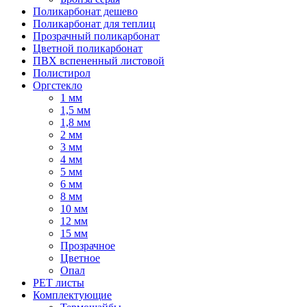
Поликарбонат дешево
Поликарбонат для теплиц
Прозрачный поликарбонат
Цветной поликарбонат
ПВХ вспененный листовой
Полистирол
Оргстекло
1 мм
1,5 мм
1,8 мм
2 мм
3 мм
4 мм
5 мм
6 мм
8 мм
10 мм
12 мм
15 мм
Прозрачное
Цветное
Опал
PET листы
Комплектующие