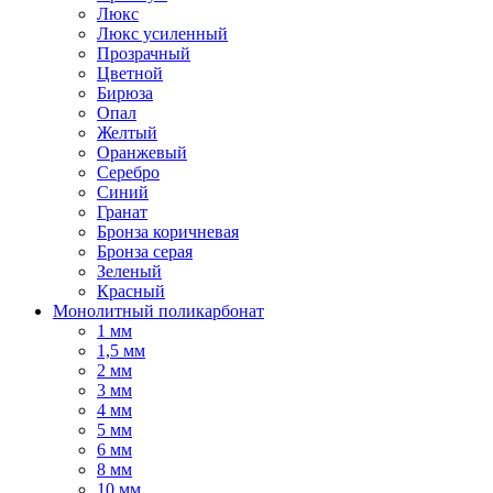
Люкс
Люкс усиленный
Прозрачный
Цветной
Бирюза
Опал
Желтый
Оранжевый
Серебро
Синий
Гранат
Бронза коричневая
Бронза серая
Зеленый
Красный
Монолитный поликарбонат
1 мм
1,5 мм
2 мм
3 мм
4 мм
5 мм
6 мм
8 мм
10 мм