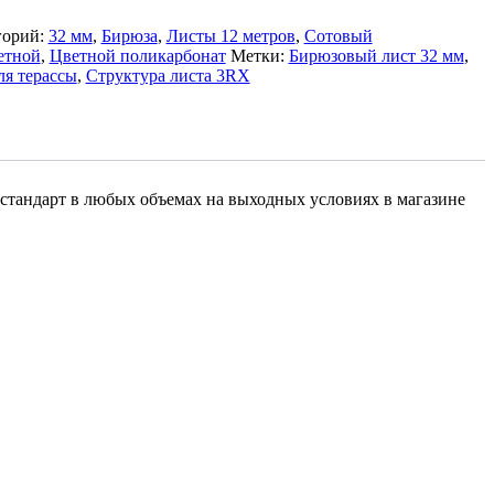
горий:
32 мм
,
Бирюза
,
Листы 12 метров
,
Сотовый
етной
,
Цветной поликарбонат
Метки:
Бирюзовый лист 32 мм
,
ля терассы
,
Структура листа 3RX
 стандарт в любых объемах на выходных условиях в магазине