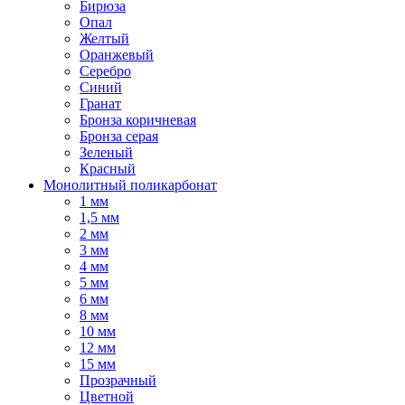
Бирюза
Опал
Желтый
Оранжевый
Серебро
Синий
Гранат
Бронза коричневая
Бронза серая
Зеленый
Красный
Монолитный поликарбонат
1 мм
1,5 мм
2 мм
3 мм
4 мм
5 мм
6 мм
8 мм
10 мм
12 мм
15 мм
Прозрачный
Цветной