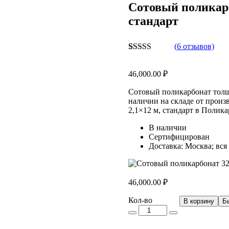
Сотовый поликарб
стандарт
(
6
отзывов)
Рейтинг
6
5.00
из 5 на
46,000.00
₽
основе
опроса
пользователей
Сотовый поликарбонат толщи
наличии на складе от произ
2,1×12 м, стандарт в Полик
В наличии
Сертифицирован
Доставка: Москва; вся
46,000.00
₽
Кол-
Кол-во
В корзину
Б
во