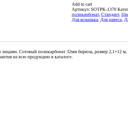
Add to cart
Артикул:
SOTPK-1370
Кате
поликарбонат
,
Стандарт
,
Цв
Для козырька
,
Для навеса
,
Д
 лицами. Сотовый поликарбонат 32мм бирюза, размер 2,1×12 м,
антия на всю продукцию в каталоге.
м