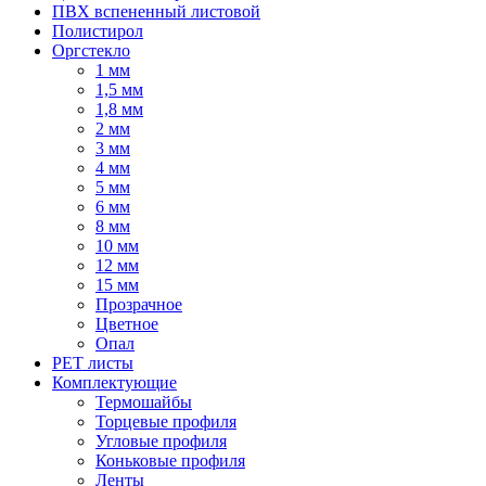
ПВХ вспененный листовой
Полистирол
Оргстекло
1 мм
1,5 мм
1,8 мм
2 мм
3 мм
4 мм
5 мм
6 мм
8 мм
10 мм
12 мм
15 мм
Прозрачное
Цветное
Опал
PET листы
Комплектующие
Термошайбы
Торцевые профиля
Угловые профиля
Коньковые профиля
Ленты