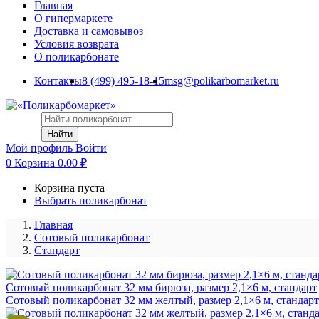
Главная
О гипермаркете
Доставка и самовывоз
Условия возврата
О поликарбонате
Контакты
8 (499) 495-18-15
msg@polikarbomarket.ru
Найти
Мой профиль
Войти
0
Корзина
0.00
₽
Корзина пуста
Выбрать поликарбонат
Главная
Сотовый поликарбонат
Стандарт
Сотовый поликарбонат 32 мм бирюза, размер 2,1×6 м, стандарт
Сотовый поликарбонат 32 мм желтый, размер 2,1×6 м, стандарт