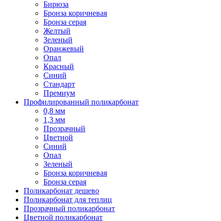
Бирюза
Бронза коричневая
Бронза серая
Желтый
Зеленый
Оранжевый
Опал
Красный
Синий
Стандарт
Премиум
Профилированный поликарбонат
0,8 мм
1,3 мм
Прозрачный
Цветной
Синий
Опал
Зеленый
Бронза коричневая
Бронза серая
Поликарбонат дешево
Поликарбонат для теплиц
Прозрачный поликарбонат
Цветной поликарбонат