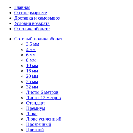
Главная
О гипермаркете
Доставка и самовывоз
Условия возврата
О поликарбонате
Сотовый поликарбонат
3,5 мм
4 мм
6 мм
8 мм
10 мм
16 мм
20 мм
25 мм
32 мм
Листы 6 метров
Листы 12 метров
Стандарт
Премиум
Люкс
Люкс усиленный
Прозрачный
Цветной