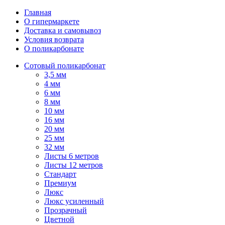
Главная
О гипермаркете
Доставка и самовывоз
Условия возврата
О поликарбонате
Сотовый поликарбонат
3,5 мм
4 мм
6 мм
8 мм
10 мм
16 мм
20 мм
25 мм
32 мм
Листы 6 метров
Листы 12 метров
Стандарт
Премиум
Люкс
Люкс усиленный
Прозрачный
Цветной