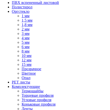
ПВХ вспененный листовой
Полистирол
Оргстекло
1 мм
1,5 мм
1,8 мм
2 мм
3 мм
4 мм
5 мм
6 мм
8 мм
10 мм
12 мм
15 мм
Прозрачное
Цветное
Опал
PET листы
Комплектующие
Термошайбы
Торцевые профиля
Угловые профиля
Коньковые профиля
Ленты